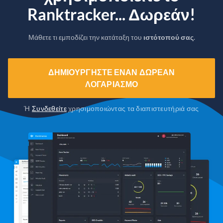
Ranktracker... Δωρεάν!
Μάθετε τι εμποδίζει την κατάταξη του
ιστότοπού σας
.
ΔΗΜΙΟΥΡΓΉΣΤΕ ΈΝΑΝ ΔΩΡΕΆΝ
ΛΟΓΑΡΙΑΣΜΌ
Ή
Συνδεθείτε
χρησιμοποιώντας τα διαπιστευτήριά σας