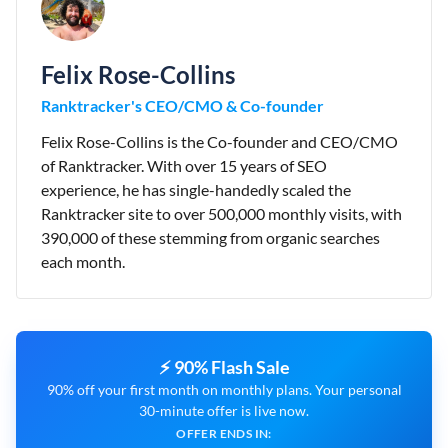
Felix Rose-Collins
Ranktracker's CEO/CMO & Co-founder
Felix Rose-Collins is the Co-founder and CEO/CMO
of Ranktracker. With over 15 years of SEO
experience, he has single-handedly scaled the
Ranktracker site to over 500,000 monthly visits, with
390,000 of these stemming from organic searches
each month.
⚡ 90% Flash Sale
90% off your first month on monthly plans. Your personal
30-minute offer is live now.
OFFER ENDS IN: