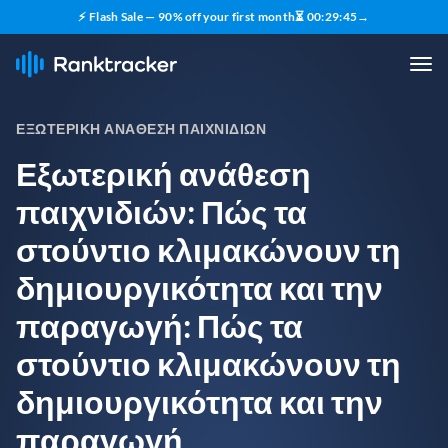
⚡ Flash Sale — 90% off your first month
⏳
00
:
29
:
44
→
ΕΞΩΤΕΡΙΚΉ ΑΝΆΘΕΣΗ ΠΑΙΧΝΙΔΙΏΝ
Εξωτερική ανάθεση
παιχνιδιών: Πώς τα
στούντιο κλιμακώνουν τη
δημιουργικότητα και την
παραγωγή: Πώς τα
στούντιο κλιμακώνουν τη
δημιουργικότητα και την
παραγωγή