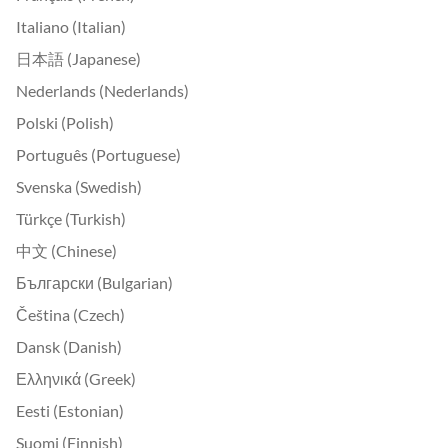
Italiano (Italian)
日本語 (Japanese)
Nederlands (Nederlands)
Polski (Polish)
Português (Portuguese)
Svenska (Swedish)
Türkçe (Turkish)
中文 (Chinese)
Български (Bulgarian)
Čeština (Czech)
Dansk (Danish)
Ελληνικά (Greek)
Eesti (Estonian)
Suomi (Finnish)