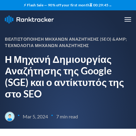
⚡ Flash Sale — 90% off your first month
⏳
00
:
29
:
44
→
ΒΕΛΤΙΣΤΟΠΟΊΗΣΗ ΜΗΧΑΝΏΝ ΑΝΑΖΉΤΗΣΗΣ (SEO) &AMP;
ΤΕΧΝΟΛΟΓΊΑ ΜΗΧΑΝΏΝ ΑΝΑΖΉΤΗΣΗΣ
Η Μηχανή Δημιουργίας
Αναζήτησης της Google
(SGE) και ο αντίκτυπός της
στο SEO
•
•
Mar 5, 2024
7 min read