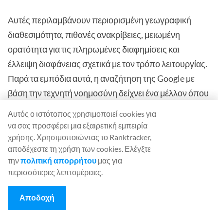
Αυτές περιλαμβάνουν περιορισμένη γεωγραφική
διαθεσιμότητα, πιθανές ανακρίβειες, μειωμένη
ορατότητα για τις πληρωμένες διαφημίσεις και
έλλειψη διαφάνειας σχετικά με τον τρόπο λειτουργίας.
Παρά τα εμπόδια αυτά, η αναζήτηση της Google με
βάση την τεχνητή νοημοσύνη δείχνει ένα μέλλον όπου
η εύρεση πληροφοριών στο διαδίκτυο θα είναι
Αυτός ο ιστότοπος χρησιμοποιεί cookies για
ταχύτερη, ευκολότερη και αποτελεσματικότερη.
να σας προσφέρει μια εξαιρετική εμπειρία
χρήσης. Χρησιμοποιώντας το Ranktracker,
Καθώς η τεχνολογία αυτή εξελίσσεται, θα είναι
αποδέχεστε τη χρήση των cookies. Ελέγξτε
την
πολιτική απορρήτου
μας για
ενδιαφέρον να δούμε πώς η Google θα αντιμετωπίσει
περισσότερες λεπτομέρειες.
αυτές τις προκλήσεις για να βελτιώσει την εμπειρία
αναζήτησης για όλους.
Αποδοχή