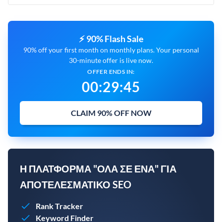
⚡ 90% Flash Sale
90% off your first month on monthly plans. Your personal
30-minute offer is live now.
OFFER ENDS IN:
00
:
29
:
44
CLAIM 90% OFF NOW
Η ΠΛΑΤΦΌΡΜΑ "ΌΛΑ ΣΕ ΈΝΑ" ΓΙΑ
ΑΠΟΤΕΛΕΣΜΑΤΙΚΌ SEO
Rank Tracker
Keyword Finder