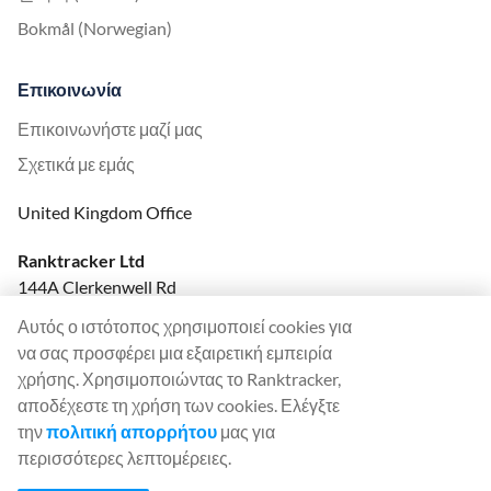
Bokmål (Norwegian)
Επικοινωνία
Επικοινωνήστε μαζί μας
Σχετικά με εμάς
United Kingdom Office
Ranktracker Ltd
144A Clerkenwell Rd
London, EC1R 5DF
Αυτός ο ιστότοπος χρησιμοποιεί cookies για
Company No: 08820809
να σας προσφέρει μια εξαιρετική εμπειρία
felix@ranktracker.com
χρήσης. Χρησιμοποιώντας το Ranktracker,
αποδέχεστε τη χρήση των cookies. Ελέγξτε
την
πολιτική απορρήτου
μας για
περισσότερες λεπτομέρειες.
2015 -
2026
© Ranktracker. All Rights Reserved.