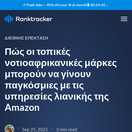
⚡ Flash Sale — 90% off your first month
⏳
00
:
29
:
44
→
ΔΙΕΘΝΉΣ ΕΠΈΚΤΑΣΗ
Πώς οι τοπικές
νοτιοαφρικανικές μάρκες
μπορούν να γίνουν
παγκόσμιες με τις
υπηρεσίες λιανικής της
Amazon
•
•
Sep 25, 2025
3 min read