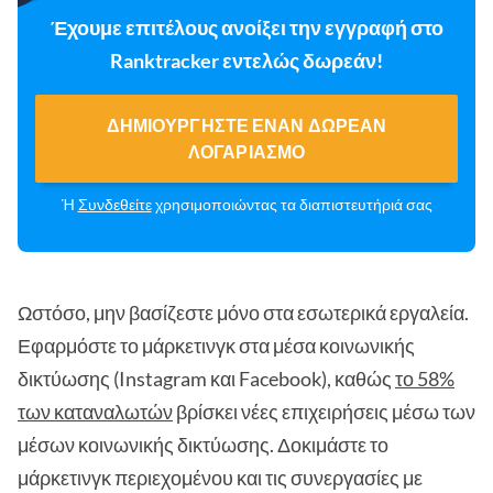
Έχουμε επιτέλους ανοίξει την εγγραφή στο
Ranktracker εντελώς δωρεάν!
ΔΗΜΙΟΥΡΓΉΣΤΕ ΈΝΑΝ ΔΩΡΕΆΝ
ΛΟΓΑΡΙΑΣΜΌ
Ή
Συνδεθείτε
χρησιμοποιώντας τα διαπιστευτήριά σας
Ωστόσο, μην βασίζεστε μόνο στα εσωτερικά εργαλεία.
Εφαρμόστε το μάρκετινγκ στα μέσα κοινωνικής
δικτύωσης (Instagram και Facebook), καθώς
το 58%
των καταναλωτών
βρίσκει νέες επιχειρήσεις μέσω των
μέσων κοινωνικής δικτύωσης. Δοκιμάστε το
μάρκετινγκ περιεχομένου και τις συνεργασίες με