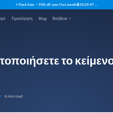
⚡ Flash Sale — 90% off your first month
⏳
00
:
29
:
45
→
γεί
Τιμολόγηση
Blog
Βοήθεια
τοποιήσετε το κείμεν
6 min read
•