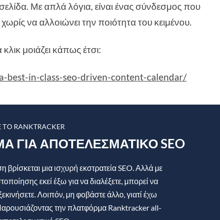
 σελίδα. Με απλά λόγια, είναι ένας σύνδεσμος που
ο, χωρίς να αλλοιώνει την ποιότητα του κειμένου.
κλικ μοιάζει κάπως έτσι:
a-best-in-class-seo-driven-content-calendar/
Ε ΤΟ RANKTRACKER
ΜΑ ΓΙΑ ΑΠΟΤΕΛΕΣΜΑΤΙΚΌ SEO
 βρίσκεται μια ισχυρή εκστρατεία SEO. Αλλά με
στοποίησης εκεί έξω για να διαλέξετε, μπορεί να
ξεκινήσετε. Λοιπόν, μη φοβάστε άλλο, γιατί έχω
αρουσιάζοντας την πλατφόρμα Ranktracker all-