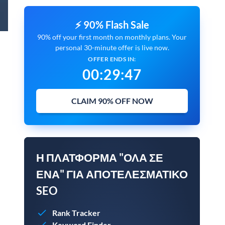
⚡ 90% Flash Sale
90% off your first month on monthly plans. Your
personal 30-minute offer is live now.
OFFER ENDS IN:
00
:
29
:
45
CLAIM 90% OFF NOW
Η ΠΛΑΤΦΌΡΜΑ "ΌΛΑ ΣΕ
ΈΝΑ" ΓΙΑ ΑΠΟΤΕΛΕΣΜΑΤΙΚΌ
SEO
Rank Tracker
Keyword Finder