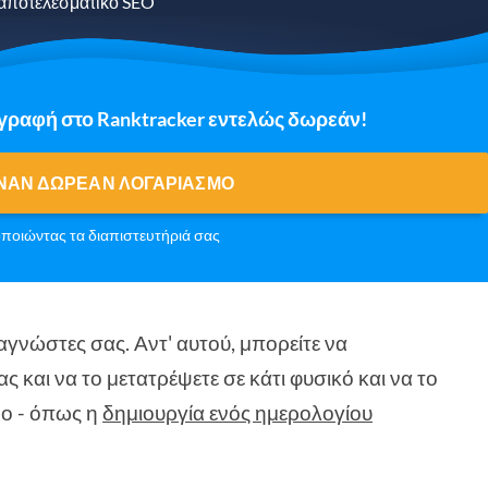
 αποτελεσματικό SEO
γγραφή στο Ranktracker εντελώς δωρεάν!
ΝΑΝ ΔΩΡΕΆΝ ΛΟΓΑΡΙΑΣΜΌ
ποιώντας τα διαπιστευτήριά σας
αγνώστες σας. Αντ' αυτού, μπορείτε να
 και να το μετατρέψετε σε κάτι φυσικό και να το
νο - όπως η
δημιουργία ενός ημερολογίου