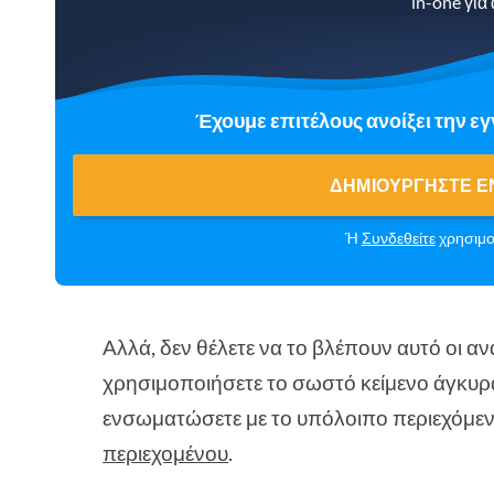
in-one για
Έχουμε επιτέλους ανοίξει την ε
ΔΗΜΙΟΥΡΓΉΣΤΕ Έ
Ή
Συνδεθείτε
χρησιμο
Αλλά, δεν θέλετε να το βλέπουν αυτό οι αν
χρησιμοποιήσετε το σωστό κείμενο άγκυρας
ενσωματώσετε με το υπόλοιπο περιεχόμε
περιεχομένου
.