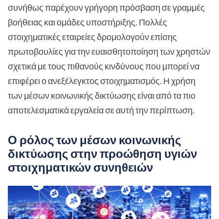
συνήθως παρέχουν γρήγορη πρόσβαση σε γραμμές
βοήθειας και ομάδες υποστήριξης. Πολλές
στοιχηματικές εταιρείες δρομολογούν επίσης
πρωτοβουλίες για την ευαισθητοποίηση των χρηστών
σχετικά με τους πιθανούς κινδύνους που μπορεί να
επιφέρει ο ανεξέλεγκτος στοιχηματισμός. Η χρήση
των μέσων κοινωνικής δικτύωσης είναι από τα πιο
αποτελεσματικά εργαλεία σε αυτή την περίπτωση.
Ο ρόλος των μέσων κοινωνικής
δικτύωσης στην προώθηση υγιών
στοιχηματικών συνηθειών