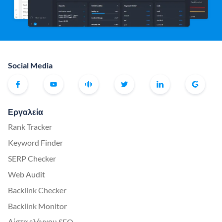
Social Media
Εργαλεία
Rank Tracker
Keyword Finder
SERP Checker
Web Audit
Backlink Checker
Backlink Monitor
Λίστα ελέγχου SEO