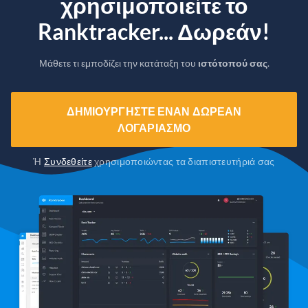
χρησιμοποιείτε το
Ranktracker... Δωρεάν!
Μάθετε τι εμποδίζει την κατάταξη του
ιστότοπού σας
.
ΔΗΜΙΟΥΡΓΉΣΤΕ ΈΝΑΝ ΔΩΡΕΆΝ
ΛΟΓΑΡΙΑΣΜΌ
Ή
Συνδεθείτε
χρησιμοποιώντας τα διαπιστευτήριά σας