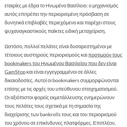
εταιρίες με έδρα το Ηνωμένο Βασίλειο: ο μηχανισμός
αυτός επιτρέπει την περιορισμένη πρόσβαση σε
δυνητικά επιβλαβές περιεχόμενο και παρέχει στους
ψυχαναγκαστικούς παίκτες ειδική μεταχείριση.
Ωστόσο, πολλοί πελάτες είναι δυσαρεστημένοι με
τέτοιους αυστηρούς περιορισμούς και
προτιμούν τους
bookmakers του Ηνωμένου Βασιλείου που δεν είναι
GamStop
και είναι εγγεγραμμένοι σε άλλες
δικαιοδοσίες. Αυτοί οι bookmakers συμμορφώνονται
επίσης με τις αρχές του υπεύθυνου στοιχηματισμού.
Οι αξιόπιστοι φορείς εκμετάλλευσης ενημερώνουν
τους πελάτες τους σχετικά με τη σημασία της
διαχείρισης των bankrolls τους και του περιορισμού
του χρόνου σε επικίνδυνες πλατφόρμες. Επιπλέον,