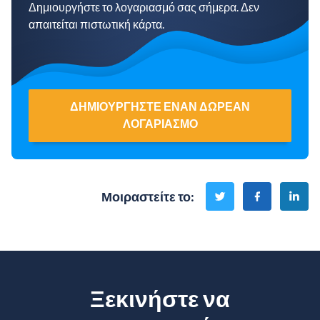
Δημιουργήστε το λογαριασμό σας σήμερα. Δεν
απαιτείται πιστωτική κάρτα.
ΔΗΜΙΟΥΡΓΉΣΤΕ ΈΝΑΝ ΔΩΡΕΆΝ
ΛΟΓΑΡΙΑΣΜΌ
Μοιραστείτε το
:
Ξεκινήστε να