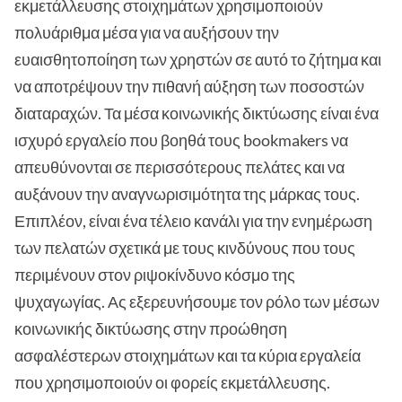
εκμετάλλευσης στοιχημάτων χρησιμοποιούν
πολυάριθμα μέσα για να αυξήσουν την
ευαισθητοποίηση των χρηστών σε αυτό το ζήτημα και
να αποτρέψουν την πιθανή αύξηση των ποσοστών
διαταραχών. Τα μέσα κοινωνικής δικτύωσης είναι ένα
ισχυρό εργαλείο που βοηθά τους bookmakers να
απευθύνονται σε περισσότερους πελάτες και να
αυξάνουν την αναγνωρισιμότητα της μάρκας τους.
Επιπλέον, είναι ένα τέλειο κανάλι για την ενημέρωση
των πελατών σχετικά με τους κινδύνους που τους
περιμένουν στον ριψοκίνδυνο κόσμο της
ψυχαγωγίας. Ας εξερευνήσουμε τον ρόλο των μέσων
κοινωνικής δικτύωσης στην προώθηση
ασφαλέστερων στοιχημάτων και τα κύρια εργαλεία
που χρησιμοποιούν οι φορείς εκμετάλλευσης.