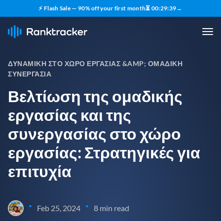
⚡ Flash Sale — 90% off your first month
⏳
00
:
29
:
38
→
ΔΥΝΑΜΙΚΉ ΣΤΟ ΧΏΡΟ ΕΡΓΑΣΊΑΣ &AMP; ΟΜΑΔΙΚΉ
ΣΥΝΕΡΓΑΣΊΑ
Βελτίωση της ομαδικής
εργασίας και της
συνεργασίας στο χώρο
εργασίας: Στρατηγικές για
επιτυχία
•
•
Feb 25, 2024
8 min read