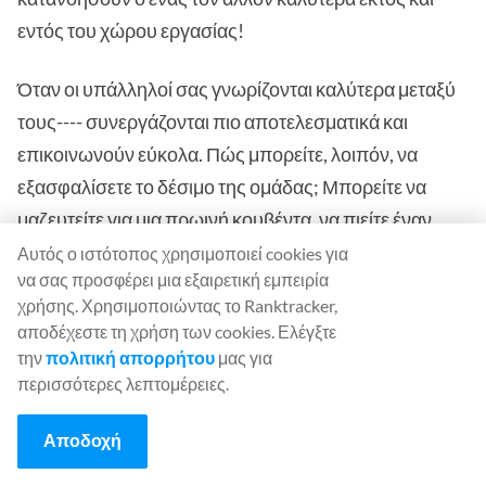
εντός του χώρου εργασίας!
Όταν οι υπάλληλοί σας γνωρίζονται καλύτερα μεταξύ
τους---- συνεργάζονται πιο αποτελεσματικά και
επικοινωνούν εύκολα. Πώς μπορείτε, λοιπόν, να
εξασφαλίσετε το δέσιμο της ομάδας; Μπορείτε να
μαζευτείτε για μια πρωινή κουβέντα, να πιείτε έναν
καφέ μαζί, να γευματίσετε μαζί ή ακόμη και να πάτε
Αυτός ο ιστότοπος χρησιμοποιεί cookies για
να σας προσφέρει μια εξαιρετική εμπειρία
ομαδικές διακοπές.
χρήσης. Χρησιμοποιώντας το Ranktracker,
αποδέχεστε τη χρήση των cookies. Ελέγξτε
Γιορτάστε και αναγνωρίστε τη
την
πολιτική απορρήτου
μας για
δύναμη κάθε μέλους της ομάδας
περισσότερες λεπτομέρειες.
Η εστίαση στα δυνατά σημεία των μελών της ομάδας
Αποδοχή
είναι ζωτικής σημασίας για την
επιχειρηματική