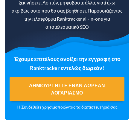
ξεκινήσετε. Λοιπόν, μη φοβάστε άλλο, γιατί έχω
ακριβώς αυτό που θα σας βοηθήσει. Παρουσιάζοντας
την πλατφόρμα Ranktracker all-in-one για
αποτελεσματικό SEO
Έχουμε επιτέλους ανοίξει την εγγραφή στο
Ranktracker εντελώς δωρεάν!
ΔΗΜΙΟΥΡΓΉΣΤΕ ΈΝΑΝ ΔΩΡΕΆΝ
ΛΟΓΑΡΙΑΣΜΌ
Ή
Συνδεθείτε
χρησιμοποιώντας τα διαπιστευτήριά σας