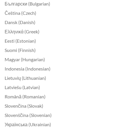
Български (Bulgarian)
Čeština (Czech)
Dansk (Danish)
Ελληνικά (Greek)
Eesti (Estonian)
Suomi (Finnish)
Magyar (Hungarian)
Indonesia (Indonesian)
Lietuvių (Lithuanian)
Latviešu (Latvian)
Română (Romanian)
Slovenčina (Slovak)
Slovenščina (Slovenian)
Українська (Ukrainian)