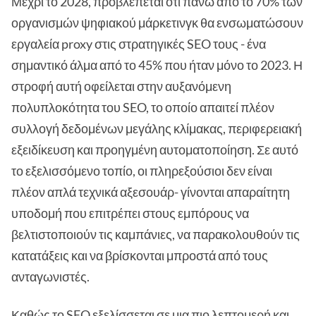
Μέχρι το 2028, προβλέπεται ότι πάνω από το 70% των
οργανισμών ψηφιακού μάρκετινγκ θα ενσωματώσουν
εργαλεία proxy στις στρατηγικές SEO τους - ένα
σημαντικό άλμα από το 45% που ήταν μόνο το 2023. Η
στροφή αυτή οφείλεται στην αυξανόμενη
πολυπλοκότητα του SEO, το οποίο απαιτεί πλέον
συλλογή δεδομένων μεγάλης κλίμακας, περιφερειακή
εξειδίκευση και προηγμένη αυτοματοποίηση. Σε αυτό
το εξελισσόμενο τοπίο, οι πληρεξούσιοι δεν είναι
πλέον απλά τεχνικά αξεσουάρ- γίνονται απαραίτητη
υποδομή που επιτρέπει στους εμπόρους να
βελτιστοποιούν τις καμπάνιες, να παρακολουθούν τις
κατατάξεις και να βρίσκονται μπροστά από τους
ανταγωνιστές.
Καθώς το SEO εξελίσσεται σε μια πιο λεπτομερή και