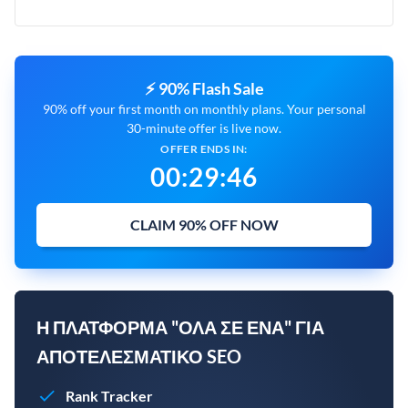
⚡ 90% Flash Sale
90% off your first month on monthly plans. Your personal
30-minute offer is live now.
OFFER ENDS IN:
00
:
29
:
45
CLAIM 90% OFF NOW
Η ΠΛΑΤΦΌΡΜΑ "ΌΛΑ ΣΕ ΈΝΑ" ΓΙΑ
ΑΠΟΤΕΛΕΣΜΑΤΙΚΌ SEO
Rank Tracker