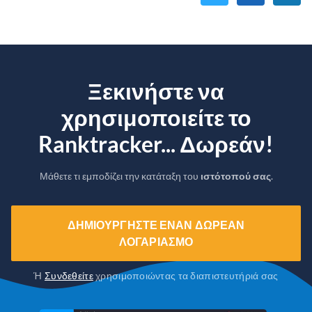
Ξεκινήστε να
χρησιμοποιείτε το
Ranktracker... Δωρεάν!
Μάθετε τι εμποδίζει την κατάταξη του
ιστότοπού σας
.
ΔΗΜΙΟΥΡΓΉΣΤΕ ΈΝΑΝ ΔΩΡΕΆΝ
ΛΟΓΑΡΙΑΣΜΌ
Ή
Συνδεθείτε
χρησιμοποιώντας τα διαπιστευτήριά σας