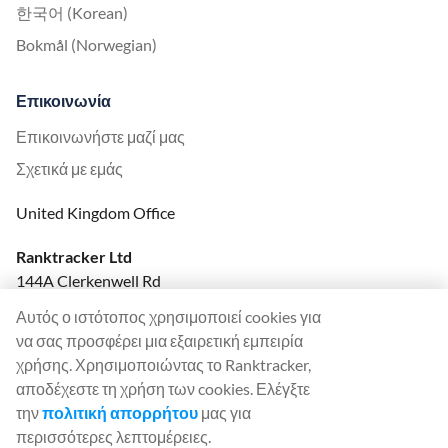
한국어 (Korean)
Bokmål (Norwegian)
Επικοινωνία
Επικοινωνήστε μαζί μας
Σχετικά με εμάς
United Kingdom Office
Ranktracker Ltd
144A Clerkenwell Rd
London, EC1R 5DF
Αυτός ο ιστότοπος χρησιμοποιεί cookies για
Company No: 08820809
να σας προσφέρει μια εξαιρετική εμπειρία
felix@ranktracker.com
χρήσης. Χρησιμοποιώντας το Ranktracker,
αποδέχεστε τη χρήση των cookies. Ελέγξτε
την
πολιτική απορρήτου
μας για
περισσότερες λεπτομέρειες.
2015 -
2026
© Ranktracker. All Rights Reserved.