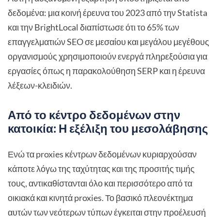
δεδομένα: μια κοινή έρευνα του 2023 από την Statista
και την BrightLocal διαπίστωσε ότι το 65% των
επαγγελματιών SEO σε μεσαίου και μεγάλου μεγέθους
οργανισμούς χρησιμοποιούν ενεργά πληρεξούσια για
εργασίες όπως η παρακολούθηση SERP και η έρευνα
λέξεων-κλειδιών.
Από το κέντρο δεδομένων στην
κατοικία: Η εξέλιξη του μεσολάβησης
Ενώ τα proxies κέντρων δεδομένων κυριαρχούσαν
κάποτε λόγω της ταχύτητας και της προσιτής τιμής
τους, αντικαθίστανται όλο και περισσότερο από τα
οικιακά και κινητά proxies. Το βασικό πλεονέκτημα
αυτών των νεότερων τύπων έγκειται στην προέλευσή