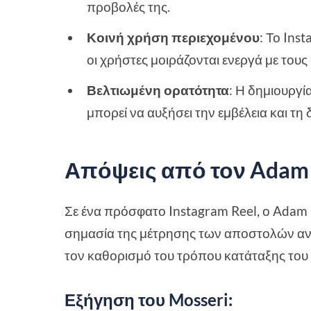
προβολές της.
Κοινή χρήση περιεχομένου
: Το Ins
οι χρήστες μοιράζονται ενεργά με τους 
Βελτιωμένη ορατότητα
: Η δημιουργί
μπορεί να αυξήσει την εμβέλεια και τ
Απόψεις από τον Adam 
Σε ένα πρόσφατο Instagram Reel, ο Adam M
σημασία της μέτρησης των αποστολών ανά 
τον καθορισμό του τρόπου κατάταξης του
Εξήγηση του Mosseri
: