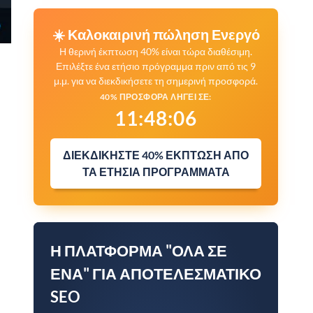
☀️ Καλοκαιρινή πώληση Ενεργό
Η θερινή έκπτωση 40% είναι τώρα διαθέσιμη.
Επιλέξτε ένα ετήσιο πρόγραμμα πριν από τις 9
μ.μ. για να διεκδικήσετε τη σημερινή προσφορά.
40% ΠΡΟΣΦΟΡΆ ΛΉΓΕΙ ΣΕ:
11
:
48
:
04
ΔΙΕΚΔΙΚΉΣΤΕ 40% ΈΚΠΤΩΣΗ ΑΠΌ
ΤΑ ΕΤΉΣΙΑ ΠΡΟΓΡΆΜΜΑΤΑ
Η ΠΛΑΤΦΌΡΜΑ "ΌΛΑ ΣΕ
ΈΝΑ" ΓΙΑ ΑΠΟΤΕΛΕΣΜΑΤΙΚΌ
SEO