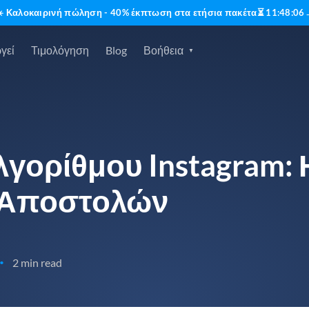
☀️ Καλοκαιρινή πώληση - 40% έκπτωση στα ετήσια πακέτα
⏳
11
:
48
:
04
γεί
Τιμολόγηση
Blog
Βοήθεια
γορίθμου Instagram: 
'Αποστολών
2 min read
•