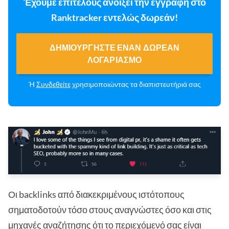
Έχουμε επιτέλους ανοίξει την εγγραφή στο
Ranktracker εντελώς δωρεάν!
ΔΗΜΙΟΥΡΓΉΣΤΕ ΈΝΑΝ ΔΩΡΕΆΝ
ΛΟΓΑΡΙΑΣΜΌ
Ή
Συνδεθείτε
χρησιμοποιώντας τα διαπιστευτήριά σας
Οι backlinks από διακεκριμένους ιστότοπους
σηματοδοτούν τόσο στους αναγνώστες όσο και στις
μηχανές αναζήτησης ότι το περιεχόμενό σας είναι