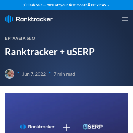
⚡ Flash Sale — 90% off your first month
⏳
00
:
29
:
44
→
ΕΡΓΑΛΕΊΑ SEO
Ranktracker + uSERP
•
•
Jun 7, 2022
7 min read