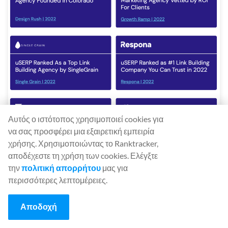
Αυτός ο ιστότοπος χρησιμοποιεί cookies για
να σας προσφέρει μια εξαιρετική εμπειρία
χρήσης. Χρησιμοποιώντας το Ranktracker,
αποδέχεστε τη χρήση των cookies. Ελέγξτε
την
πολιτική απορρήτου
μας για
περισσότερες λεπτομέρειες.
Τι κάνει το uSERP
Αποδοχή
Η uSERP είναι ειδικοί στο χτίσιμο συνδέσμων υψηλού
επιπέδου σε κλίμακα. Αν έχετε κολλήσει στον