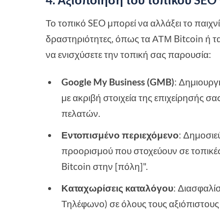
Το τοπικό SEO μπορεί να αλλάξει το παιχνίδ
δραστηριότητες, όπως τα ΑΤΜ Bitcoin ή τ
να ενισχύσετε την τοπική σας παρουσία:
Google My Business (GMB)
: Δημιουργ
με ακριβή στοιχεία της επιχείρησής σα
πελατών.
Εντοπισμένο περιεχόμενο
: Δημοσιε
προορισμού που στοχεύουν σε τοπικέ
Bitcoin στην [πόλη]".
Καταχωρίσεις καταλόγου
: Διασφαλί
Τηλέφωνο) σε όλους τους αξιόπιστους