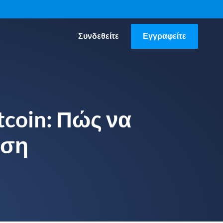
Συνδεθείτε
Εγγραφείτε
tcoin: Πώς να
έση