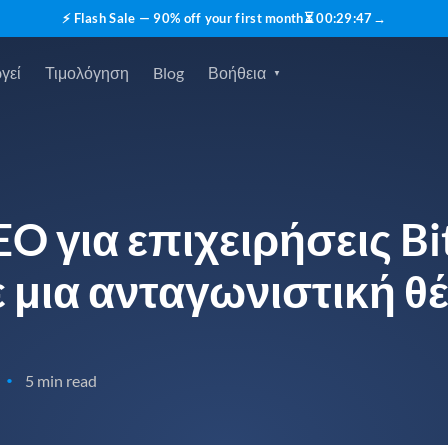
⚡ Flash Sale — 90% off your first month
⏳
00
:
29
:
45
→
γεί
Τιμολόγηση
Blog
Βοήθεια
O για επιχειρήσεις Bi
ε μια ανταγωνιστική θ
5 min read
•