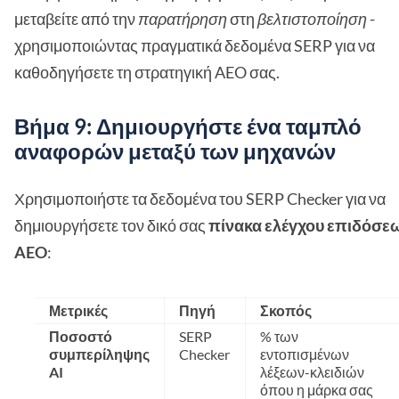
μεταβείτε από την
παρατήρηση
στη
βελτιστοποίηση
-
χρησιμοποιώντας πραγματικά δεδομένα SERP για να
καθοδηγήσετε τη στρατηγική AEO σας.
Βήμα 9: Δημιουργήστε ένα ταμπλό
αναφορών μεταξύ των μηχανών
Χρησιμοποιήστε τα δεδομένα του SERP Checker για να
δημιουργήσετε τον δικό σας
πίνακα ελέγχου επιδόσε
AEO
:
Μετρικές
Πηγή
Σκοπός
Ποσοστό
SERP
% των
συμπερίληψης
Checker
εντοπισμένων
AI
λέξεων-κλειδιών
όπου η μάρκα σας