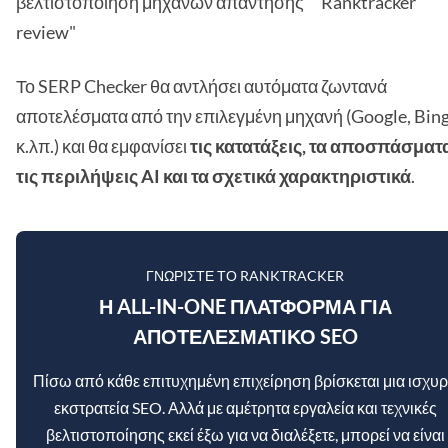
βελτιστοποίηση μηχανών απάντησης" "Ranktracker
review"
Το SERP Checker θα αντλήσει αυτόματα ζωντανά
αποτελέσματα από την επιλεγμένη μηχανή (Google, Bin
κ.λπ.) και θα εμφανίσει
τις κατατάξεις, τα αποσπάσματ
τις περιλήψεις AI και τα σχετικά χαρακτηριστικά
.
ΓΝΩΡΊΣΤΕ ΤΟ RANKTRACKER
Η ALL-IN-ONE ΠΛΑΤΦΌΡΜΑ ΓΙΑ
ΑΠΟΤΕΛΕΣΜΑΤΙΚΌ SEO
Πίσω από κάθε επιτυχημένη επιχείρηση βρίσκεται μια ισχυ
εκστρατεία SEO. Αλλά με αμέτρητα εργαλεία και τεχνικές
βελτιστοποίησης εκεί έξω για να διαλέξετε, μπορεί να είναι