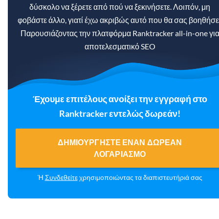
δύσκολο να ξέρετε από πού να ξεκινήσετε. Λοιπόν, μη
φοβάστε άλλο, γιατί έχω ακριβώς αυτό που θα σας βοηθήσει
Παρουσιάζοντας την πλατφόρμα Ranktracker all-in-one γι
αποτελεσματικό SEO
Έχουμε επιτέλους ανοίξει την εγγραφή στο
Ranktracker εντελώς δωρεάν!
ΔΗΜΙΟΥΡΓΉΣΤΕ ΈΝΑΝ ΔΩΡΕΆΝ
ΛΟΓΑΡΙΑΣΜΌ
Ή
Συνδεθείτε
χρησιμοποιώντας τα διαπιστευτήριά σας