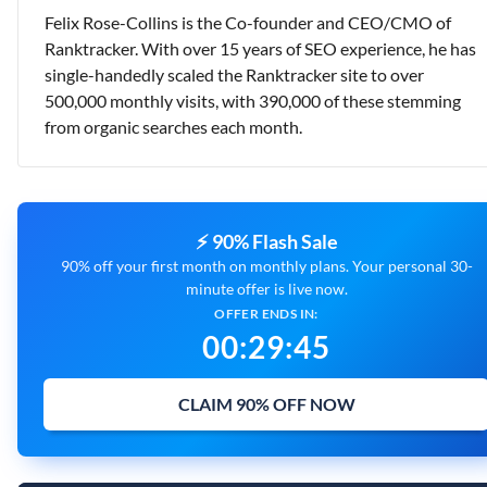
Felix Rose-Collins is the Co-founder and CEO/CMO of
Ranktracker. With over 15 years of SEO experience, he has
single-handedly scaled the Ranktracker site to over
500,000 monthly visits, with 390,000 of these stemming
from organic searches each month.
⚡ 90% Flash Sale
90% off your first month on monthly plans. Your personal 30-
minute offer is live now.
OFFER ENDS IN:
00
:
29
:
44
CLAIM 90% OFF NOW