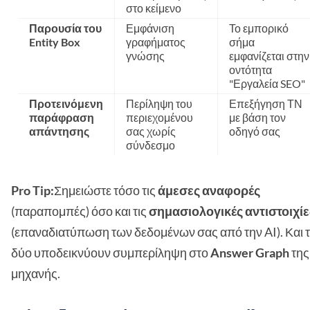
στο κείμενο
Παρουσία του
Εμφάνιση
Το εμπορικό
Entity Box
γραφήματος
σήμα
γνώσης
εμφανίζεται στην
οντότητα
"Εργαλεία SEO"
Προτεινόμενη
Περίληψη του
Επεξήγηση ΤΝ
παράφραση
περιεχομένου
με βάση τον
απάντησης
σας χωρίς
οδηγό σας
σύνδεσμο
Pro Tip:
Σημειώστε τόσο τις
άμεσες αναφορές
(παραπομπές) όσο και τις
σημασιολογικές αντιστοιχίε
(επαναδιατύπωση των δεδομένων σας από την AI). Και 
δύο υποδεικνύουν συμπερίληψη στο
Answer Graph
της
μηχανής.