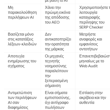
με βάση το AI
Μη
Χάνει την
Χρησιμοποιήστε 
παρακολούθηση
πρώιμη εικόνα
λειτουργία
περιλήψεων AI
της απόδοσης
καταγραφής
του AEO
περίληψης του
SERP Checker
Βασίζεται μόνο
Δεν
Μετρήστε
στις κατατάξεις
αντικατοπτρίζει
αναφορές και
λέξεων-κλειδιών
την ορατότητα
εμφανίσεις
της μάρκας
οντοτήτων
Αποτυχία
Οι μηχανές
Επανεπιβεβαιώσ
ενημέρωσης του
τεχνητής
μηνιαίως με το
σχήματος
νοημοσύνης
Web Audit
παραλείπουν
την
ξεπερασμένη
σήμανση
Αντιμετώπιση
Είναι σήματα
Εστίαση στην
των περιλήψεων
εμπιστοσύνης,
ακρίβεια και την
AI σαν
όχι αντίγραφο
αυθεντία
διαφημίσεις
πωλήσεων