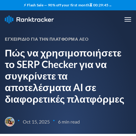
⚡ Flash Sale — 90% off your first month
⏳
00
:
29
:
44
→
ΕΓΧΕΙΡΊΔΙΟ ΓΙΑ ΤΗΝ ΠΛΑΤΦΌΡΜΑ AEO
Πώς να χρησιμοποιήσετε
το SERP Checker για να
συγκρίνετε τα
αποτελέσματα AI σε
διαφορετικές πλατφόρμες
•
•
Oct 15, 2025
6 min read