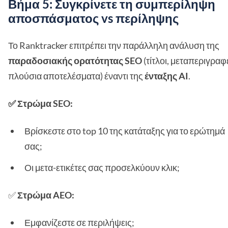
Βήμα 5: Συγκρίνετε τη συμπερίληψη
αποσπάσματος vs περίληψης
Το Ranktracker επιτρέπει την παράλληλη ανάλυση της
παραδοσιακής ορατότητας SEO
(τίτλοι, μεταπεριγραφ
πλούσια αποτελέσματα) έναντι της
ένταξης AI
.
✅ Στρώμα SEO:
Βρίσκεστε στο top 10 της κατάταξης για το ερώτημά
σας;
Οι μετα-ετικέτες σας προσελκύουν κλικ;
✅
Στρώμα AEO:
Εμφανίζεστε σε περιλήψεις;