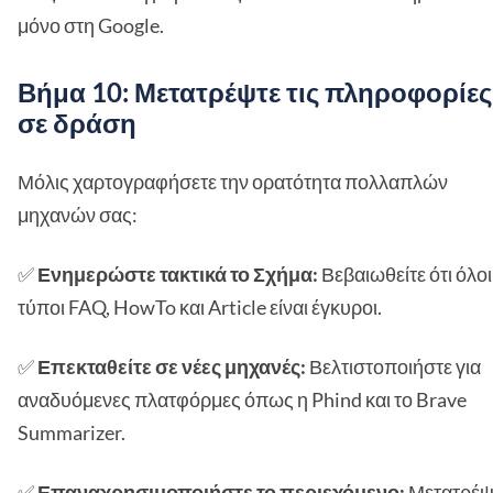
μόνο στη Google.
Βήμα 10: Μετατρέψτε τις πληροφορίες
σε δράση
Μόλις χαρτογραφήσετε την ορατότητα πολλαπλών
μηχανών σας:
✅
Ενημερώστε τακτικά το Σχήμα:
Βεβαιωθείτε ότι όλοι
τύποι FAQ, HowTo και Article είναι έγκυροι.
✅
Επεκταθείτε σε νέες μηχανές:
Βελτιστοποιήστε για
αναδυόμενες πλατφόρμες όπως η Phind και το Brave
Summarizer.
✅
Επαναχρησιμοποιήστε το περιεχόμενο:
Μετατρέψ