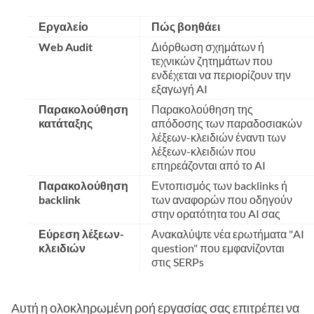
Εργαλείο
Πώς βοηθάει
Web Audit
Διόρθωση σχημάτων ή
τεχνικών ζητημάτων που
ενδέχεται να περιορίζουν την
εξαγωγή AI
Παρακολούθηση
Παρακολούθηση της
κατάταξης
απόδοσης των παραδοσιακών
λέξεων-κλειδιών έναντι των
λέξεων-κλειδιών που
επηρεάζονται από το AI
Παρακολούθηση
Εντοπισμός των backlinks ή
backlink
των αναφορών που οδηγούν
στην ορατότητα του AI σας
Εύρεση λέξεων-
Ανακαλύψτε νέα ερωτήματα "AI
κλειδιών
question" που εμφανίζονται
στις SERPs
Αυτή η ολοκληρωμένη ροή εργασίας σας επιτρέπει να