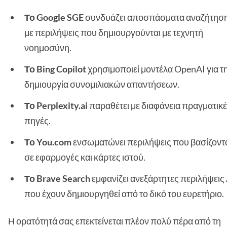
Το Google SGE
συνδυάζει αποσπάσματα αναζήτησ
με περιλήψεις που δημιουργούνται με τεχνητή
νοημοσύνη.
Το Bing Copilot
χρησιμοποιεί μοντέλα OpenAI για τ
δημιουργία συνομιλιακών απαντήσεων.
Το Perplexity.ai
παραθέτει με διαφάνεια πραγματικ
πηγές.
Το You.com
ενσωματώνει περιλήψεις που βασίζοντ
σε εφαρμογές και κάρτες ιστού.
Το Brave Search
εμφανίζει ανεξάρτητες περιλήψεις 
που έχουν δημιουργηθεί από το δικό του ευρετήριο.
Η ορατότητά σας επεκτείνεται πλέον πολύ πέρα από τη