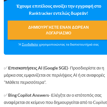
Έχουμε επιτέλους ανοίξει την εγγραφή στο
Ranktracker εντελώς δωρεάν!
ΔΗΜΙΟΥΡΓΉΣΤΕ ΈΝΑΝ ΔΩΡΕΆΝ
ΛΟΓΑΡΙΑΣΜΌ
Ή
Συνδεθείτε
χρησιμοποιώντας τα διαπιστευτήριά σας
✅
Επισκοπήσεις AI (Google SGE)
- Προσδιορίστε αν η
μάρκα σας εμφανίζεται σε περιλήψεις AI ή σε αναφορές
"Μάθετε περισσότερα".
✅
Bing Copilot Answers
- Ελέγξτε αν ο ιστότοπός σας
αναφέρεται σε κείμενο που δημιουργείται από το Copilot