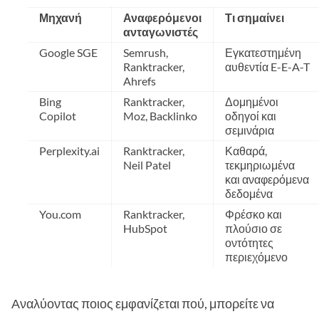
Μηχανή
Αναφερόμενοι
Τι σημαίνει
ανταγωνιστές
Google SGE
Semrush,
Εγκατεστημένη
Ranktracker,
αυθεντία E-E-A-T
Ahrefs
Bing
Ranktracker,
Δομημένοι
Copilot
Moz, Backlinko
οδηγοί και
σεμινάρια
Perplexity.ai
Ranktracker,
Καθαρά,
Neil Patel
τεκμηριωμένα
και αναφερόμενα
δεδομένα
You.com
Ranktracker,
Φρέσκο και
HubSpot
πλούσιο σε
οντότητες
περιεχόμενο
Αναλύοντας ποιος εμφανίζεται πού, μπορείτε να