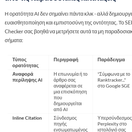
Η ορατότητα ΑΙ δεν σημαίνει πάντα κλικ -
αλλά
δημιουργε
ευαισθητοποίηση και εμπιστοσύνη της οντότητας. Το S
Checker σας βοηθά να μετρήσετε αυτά τα μη παραδοσια
σήματα:
Τύπος
Περιγραφή
Παράδειγμα
ορατότητας
Αναφορά
Η επωνυμία ή το
"Σύμφωνα με το
περίληψης AI
άρθρο σας
Ranktracker..."
αναφέρεται σε
στο Google SGE
μια επισκόπηση
που
δημιουργείται
από AI
Inline Citation
Σύνδεσμος
Υπερσύνδεσμος
πηγής
Perplexity στο
ενσωματωμένος
ιστολόγιό σας