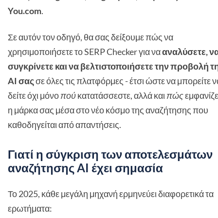
You.com
.
Σε αυτόν τον οδηγό, θα σας δείξουμε πώς να
χρησιμοποιήσετε το SERP Checker για να
αναλύσετε, ν
συγκρίνετε και να βελτιστοποιήσετε την προβολή τ
AI σας
σε όλες τις πλατφόρμες - έτσι ώστε να μπορείτε ν
δείτε όχι μόνο
πού
κατατάσσεστε, αλλά και
πώς
εμφανίζε
η μάρκα σας μέσα στο νέο κόσμο της αναζήτησης που
καθοδηγείται από απαντήσεις.
Γιατί η σύγκριση των αποτελεσμάτων
αναζήτησης AI έχει σημασία
Το 2025, κάθε μεγάλη μηχανή ερμηνεύει διαφορετικά τα
ερωτήματα: