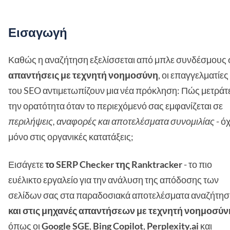
Εισαγωγή
Καθώς η αναζήτηση εξελίσσεται από μπλε συνδέσμους 
απαντήσεις με τεχνητή νοημοσύνη
, οι επαγγελματίες
του SEO αντιμετωπίζουν μια νέα πρόκληση: Πώς μετράτ
την ορατότητα όταν το περιεχόμενό σας εμφανίζεται σε
περιλήψεις, αναφορές και αποτελέσματα συνομιλίας
- όχ
μόνο στις οργανικές κατατάξεις;
Εισάγετε
το SERP Checker της Ranktracker
- το πιο
ευέλικτο εργαλείο για την ανάλυση της απόδοσης των
σελίδων σας στα παραδοσιακά αποτελέσματα αναζήτη
και στις μηχανές απαντήσεων με τεχνητή νοημοσύν
όπως οι
Google SGE
,
Bing Copilot
,
Perplexity.ai
και