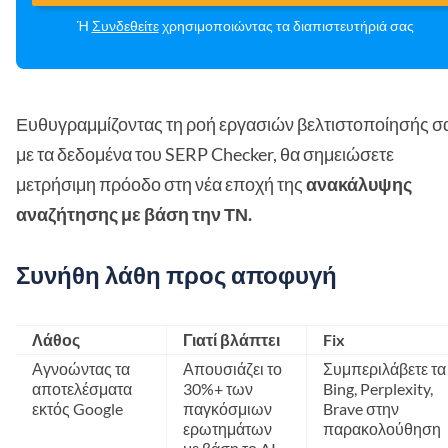
Ή
Συνδεθείτε
χρησιμοποιώντας τα διαπιστευτήριά σας
Ευθυγραμμίζοντας τη ροή εργασιών βελτιστοποίησής σ
με τα δεδομένα του SERP Checker, θα σημειώσετε
μετρήσιμη πρόοδο στη νέα εποχή της
ανακάλυψης
αναζήτησης με βάση την ΤΝ.
Συνήθη λάθη προς αποφυγή
Λάθος
Γιατί βλάπτει
Fix
Αγνοώντας τα
Απουσιάζει το
Συμπεριλάβετε τα
αποτελέσματα
30%+ των
Bing, Perplexity,
εκτός Google
παγκόσμιων
Brave στην
ερωτημάτων
παρακολούθηση