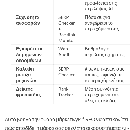
εμφανίζεται στις
περιλήψεις AI
Συχνότητα
SERP
Πόσο συχνά
αναφορών
Checker
αναφέρεται το
+
περιεχόμενό σας
Backlink
Monitor
Εγκυρότητα
Web
Βαθμολογία
δομημένων
Audit
ακρίβειας σχήματος
δεδομένων
Κάλυψη
SERP
# των μηχανών στις
μεταξύ
Checker
οποίες εμφανίζεται
μηχανών
το περιεχόμενό σας
Δείκτης
Rank
Μέση συχνότητα
φρεσκάδας
Tracker
περιεχομένου σε
όλες τις σελίδες
Αυτό βοηθά την ομάδα μάρκετινγκ ή SEO να απεικονίσει
πώς αποδίδει η μάρκα σας σε
όλα τα
οικοσυστήματα ΑΙ - 