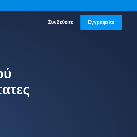
Συνδεθείτε
Εγγραφείτε
ού
τατες