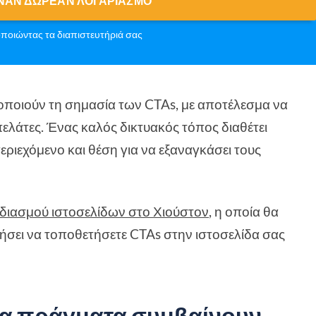
ΝΑΝ ΔΩΡΕΆΝ ΛΟΓΑΡΙΑΣΜΌ
ποιώντας τα διαπιστευτήριά σας
δητοποιούν τη σημασία των CTAs, με αποτέλεσμα να
πελάτες. Ένας καλός δικτυακός τόπος διαθέτει
εριεχόμενο και θέση για να εξαναγκάσει τους
εδιασμού ιστοσελίδων στο Χιούστον
, η οποία θα
ηθήσει να τοποθετήσετε CTAs στην ιστοσελίδα σας
γα πράγματα συμβαίνουν