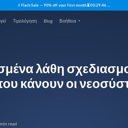
⚡ Flash Sale — 90% off your first month
⏳
00
:
29
:
45
→
γεί
Τιμολόγηση
Blog
Βοήθεια
ισμένα λάθη σχεδιασμ
που κάνουν οι νεοσύσ
 min read