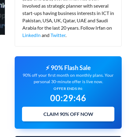
involved as strategic planner with several
start-ups having business interests in ICT in
Pakistan, USA, UK, Qatar, UAE and Saudi
Arabia for the last 20 years. Follow Irfan on
LinkedIn
and
Twitter
.
⚡ 90% Flash Sale
90% off your first month on monthly plans. Your
personal 30-minute offer is live now.
OFFER ENDS IN:
00
:
29
:
45
CLAIM 90% OFF NOW