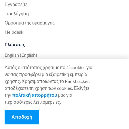
Εγγραφείτε
Τιμολόγηση
Ορόσημα της εφαρμογής
Helpdesk
Γλώσσες
English (English)
Deutsch (German)
Αυτός ο ιστότοπος χρησιμοποιεί cookies για
Español (Spanish)
να σας προσφέρει μια εξαιρετική εμπειρία
χρήσης. Χρησιμοποιώντας το Ranktracker,
Français (French)
αποδέχεστε τη χρήση των cookies. Ελέγξτε
Italiano (Italian)
την
πολιτική απορρήτου
μας για
日本語 (Japanese)
περισσότερες λεπτομέρειες.
Nederlands (Nederlands)
Αποδοχή
Polski (Polish)
Português (Portuguese)