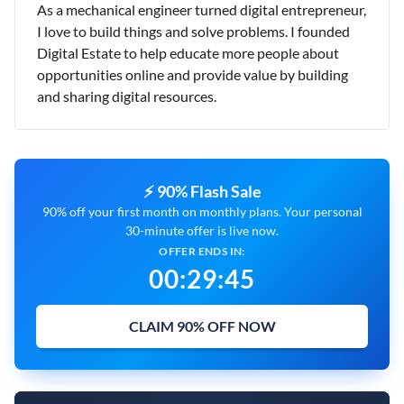
As a mechanical engineer turned digital entrepreneur,
I love to build things and solve problems. I founded
Digital Estate to help educate more people about
opportunities online and provide value by building
and sharing digital resources.
⚡ 90% Flash Sale
90% off your first month on monthly plans. Your personal
30-minute offer is live now.
OFFER ENDS IN:
00
:
29
:
44
CLAIM 90% OFF NOW