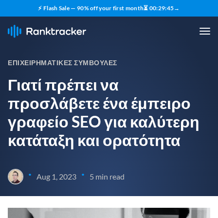
⚡ Flash Sale — 90% off your first month
⏳
00
:
29
:
44
→
ΕΠΙΧΕΙΡΗΜΑΤΙΚΈΣ ΣΥΜΒΟΥΛΈΣ
Γιατί πρέπει να
προσλάβετε ένα έμπειρο
γραφείο SEO για καλύτερη
κατάταξη και ορατότητα
•
•
Aug 1, 2023
5 min read