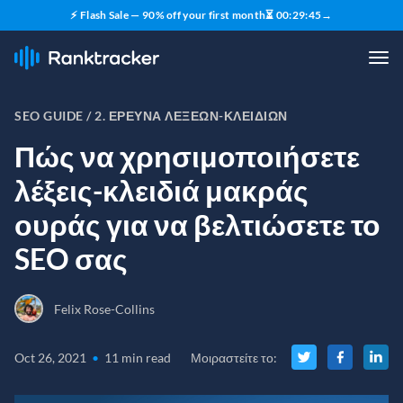
⚡ Flash Sale — 90% off your first month
⏳
00
:
29
:
44
→
SEO GUIDE /
2. ΈΡΕΥΝΑ ΛΈΞΕΩΝ-ΚΛΕΙΔΙΏΝ
Πώς να χρησιμοποιήσετε
λέξεις-κλειδιά μακράς
ουράς για να βελτιώσετε το
SEO σας
Felix Rose-Collins
Oct 26, 2021
•
11 min read
Μοιραστείτε το
: