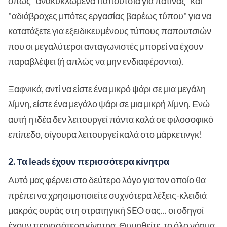
όπως "ανακυκλωμένα παπούτσια για πατινάζ" και
"αδιάβροχες μπότες εργασίας βαρέως τύπου" για να
κατατάξετε για εξειδικευμένους τύπους παπουτσιών
που οι μεγαλύτεροι ανταγωνιστές μπορεί να έχουν
παραβλέψει (ή απλώς να μην ενδιαφέρονται).
Ξαφνικά, αντί να είστε ένα μικρό ψάρι σε μια μεγάλη
λίμνη, είστε ένα μεγάλο ψάρι σε μια μικρή λίμνη. Ενώ
αυτή η ιδέα δεν λειτουργεί πάντα καλά σε φιλοσοφικό
επίπεδο, σίγουρα λειτουργεί καλά στο μάρκετινγκ!
2. Τα leads έχουν περισσότερα κίνητρα
Αυτό μας φέρνει στο δεύτερο λόγο για τον οποίο θα
πρέπει να χρησιμοποιείτε συχνότερα λέξεις-κλειδιά
μακράς ουράς στη στρατηγική SEO σας... οι οδηγοί
έχουν περισσότερα κίνητρα. Θυμηθείτε, το όλο νόημα