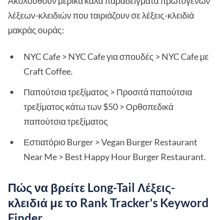
Ακολουθούν μερικά καλά παραδείγματα πρωτογενών
λέξεων-κλειδιών που ταιριάζουν σε λέξεις-κλειδιά
μακράς ουράς:
NYC Cafe > NYC Cafe για σπουδές > NYC Cafe με
Craft Coffee.
Παπούτσια τρεξίματος > Προσιτά παπούτσια
τρεξίματος κάτω των $50 > Ορθοπεδικά
παπούτσια τρεξίματος
Εστιατόριο Burger > Vegan Burger Restaurant
Near Me > Best Happy Hour Burger Restaurant.
Πώς να βρείτε Long-Tail Λέξεις-
κλειδιά με το Rank Tracker's Keyword
Finder