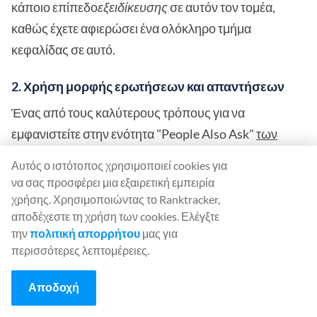
κάποιο επίπεδο
εξειδίκευσης
σε αυτόν τον τομέα,
καθώς έχετε αφιερώσει ένα ολόκληρο τμήμα
κεφαλίδας σε αυτό.
2. Χρήση μορφής ερωτήσεων και απαντήσεων
Ένας από τους καλύτερους τρόπους για να
εμφανιστείτε στην ενότητα "People Also Ask"
των
πλούσιων αποτελεσμάτων
της Google είναι να
Αυτός ο ιστότοπος χρησιμοποιεί cookies για
χρησιμοποιήσετε μια μορφή ερώτησης και απάντησης
να σας προσφέρει μια εξαιρετική εμπειρία
γύρω από τις λέξεις-κλειδιά μακράς ουράς σας.
χρήσης. Χρησιμοποιώντας το Ranktracker,
αποδέχεστε τη χρήση των cookies. Ελέγξτε
Χρησιμοποιήστε τη λέξη-κλειδί μακράς ουράς σας για
την
πολιτική απορρήτου
μας για
να κάνετε μια άμεση ερώτηση και, στη συνέχεια,
περισσότερες λεπτομέρειες.
απαντήστε σε 50 λέξεις ή λιγότερο, ακριβώς από κάτω.
Αποδοχή
Λέξεις-κλειδιά μακράς ουράς για