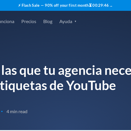
⚡ Flash Sale — 90% off your first month
⏳
00
:
29
:
45
→
unciona
Precios
Blog
Ayuda
las que tu agencia nece
tiquetas de YouTube
4 min read
•