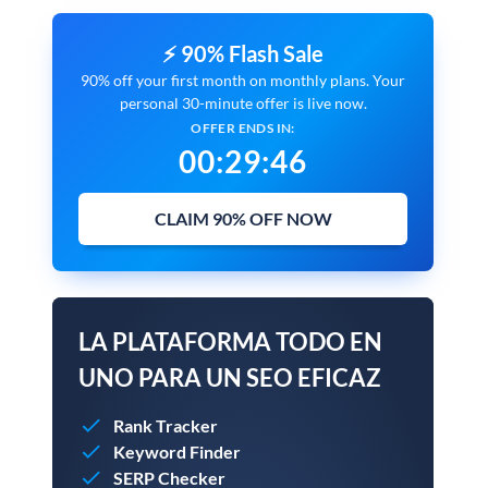
⚡ 90% Flash Sale
90% off your first month on monthly plans. Your
personal 30-minute offer is live now.
OFFER ENDS IN:
00
:
29
:
45
CLAIM 90% OFF NOW
LA PLATAFORMA TODO EN
UNO PARA UN SEO EFICAZ
Rank Tracker
Keyword Finder
SERP Checker