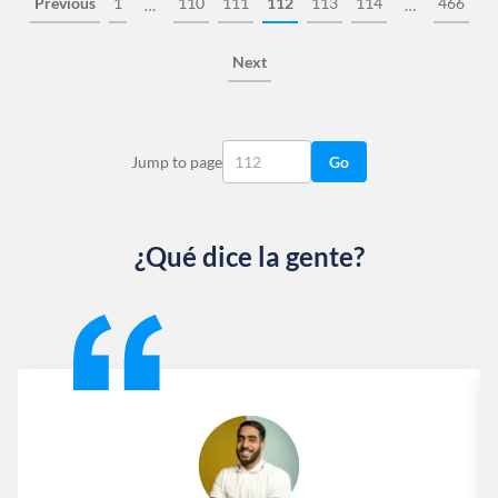
Previous
1
110
111
112
113
114
466
…
…
Next
Jump to page
Go
¿Qué dice la gente?
Slide 1 of 13