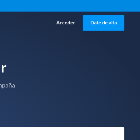
Acceder
Date de alta
r
ampaña