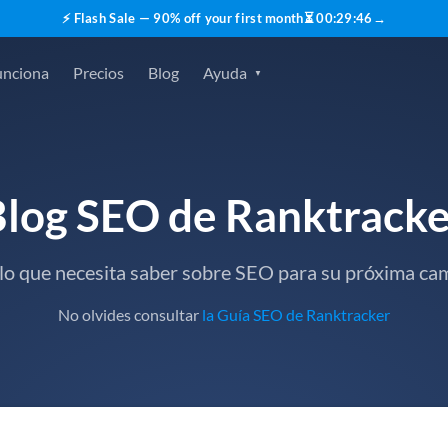
⚡ Flash Sale — 90% off your first month
⏳
00
:
29
:
45
→
unciona
Precios
Blog
Ayuda
Blog SEO de Ranktracke
lo que necesita saber sobre SEO para su próxima c
No olvides consultar
la Guía SEO de Ranktracker