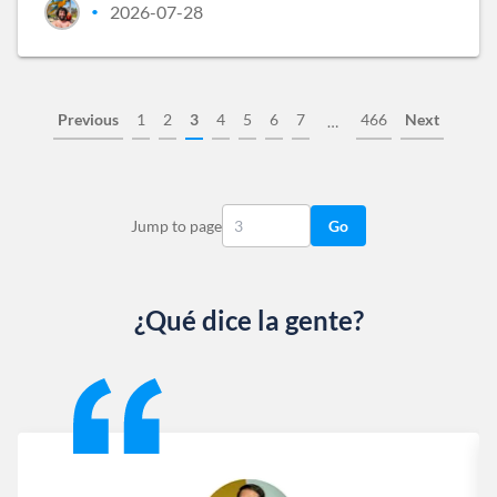
2026-07-28
•
Previous
1
2
3
4
5
6
7
466
Next
…
Jump to page
Go
¿Qué dice la gente?
Slide 1 of 13