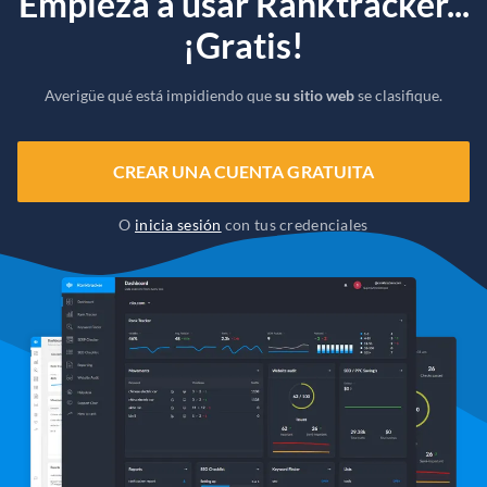
Empieza a usar Ranktracker...
¡Gratis!
Averigüe qué está impidiendo que
su sitio web
se clasifique.
CREAR UNA CUENTA GRATUITA
O
inicia sesión
con tus credenciales