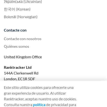
Українська (Ukrainian)
한국어 (Korean)
Bokmål (Norwegian)
Contacte con
Contacte con nosotros
Quiénes somos
United Kingdom Office
Ranktracker Ltd
144A Clerkenwell Rd
London, EC1R 5DF
Company No: 08820809
Este sitio utiliza cookies para ofrecerte una
felix@ranktracker.com
gran experiencia de usuario. Al utilizar
Ranktracker, aceptas nuestro uso de cookies.
Consulta nuestra
política
de privacidad para