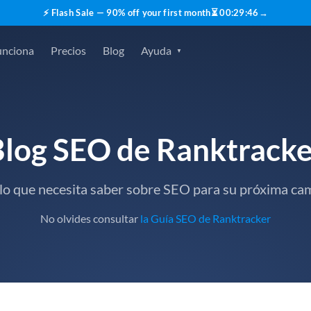
⚡ Flash Sale — 90% off your first month
⏳
00
:
29
:
45
→
unciona
Precios
Blog
Ayuda
Blog SEO de Ranktracke
lo que necesita saber sobre SEO para su próxima c
No olvides consultar
la Guía SEO de Ranktracker