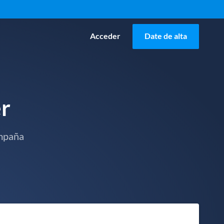
Acceder
Date de alta
r
ampaña