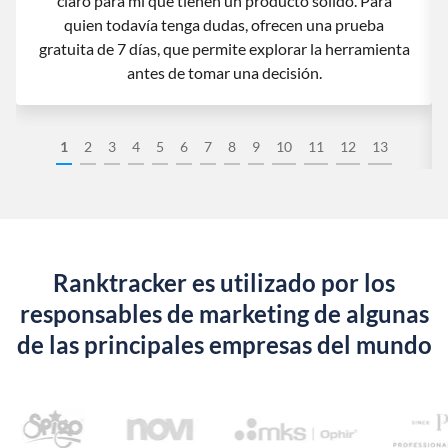
claro para mí que tienen un producto sólido. Para
quien todavía tenga dudas, ofrecen una prueba
gratuita de 7 días, que permite explorar la herramienta
antes de tomar una decisión.
1
2
3
4
5
6
7
8
9
10
11
12
13
Ranktracker es utilizado por los
responsables de marketing de algunas
de las principales empresas del mundo