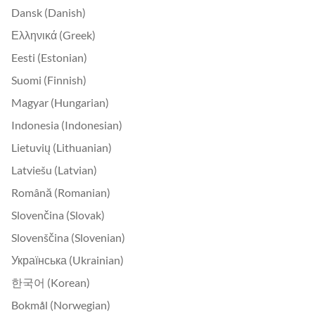
Dansk (Danish)
Ελληνικά (Greek)
Eesti (Estonian)
Suomi (Finnish)
Magyar (Hungarian)
Indonesia (Indonesian)
Lietuvių (Lithuanian)
Latviešu (Latvian)
Română (Romanian)
Slovenčina (Slovak)
Slovenščina (Slovenian)
Українська (Ukrainian)
한국어 (Korean)
Bokmål (Norwegian)