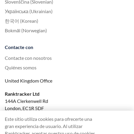
Slovenščina (Slovenian)
Українська (Ukrainian)
한국어 (Korean)
Bokmål (Norwegian)
Contacte con
Contacte con nosotros
Quiénes somos
United Kingdom Office
Ranktracker Ltd
144A Clerkenwell Rd
London, EC1R 5DF
Company No: 08820809
Este sitio utiliza cookies para ofrecerte una
felix@ranktracker.com
gran experiencia de usuario. Al utilizar
Ranktracker, aceptas nuestro uso de cookies.