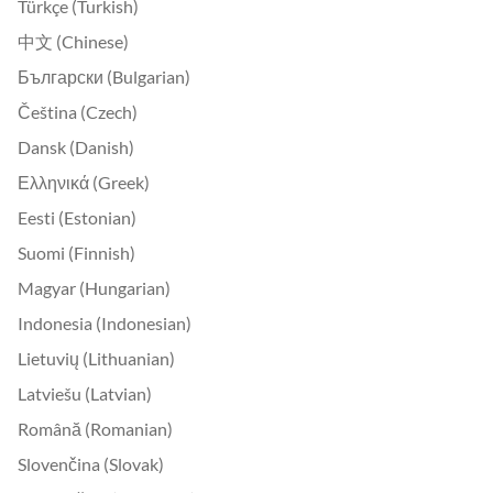
Türkçe (Turkish)
中文 (Chinese)
Български (Bulgarian)
Čeština (Czech)
Dansk (Danish)
Ελληνικά (Greek)
Eesti (Estonian)
Suomi (Finnish)
Magyar (Hungarian)
Indonesia (Indonesian)
Lietuvių (Lithuanian)
Latviešu (Latvian)
Română (Romanian)
Slovenčina (Slovak)