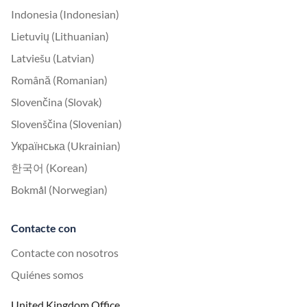
Indonesia (Indonesian)
Lietuvių (Lithuanian)
Latviešu (Latvian)
Română (Romanian)
Slovenčina (Slovak)
Slovenščina (Slovenian)
Українська (Ukrainian)
한국어 (Korean)
Bokmål (Norwegian)
Contacte con
Contacte con nosotros
Quiénes somos
United Kingdom Office