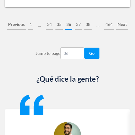
Previous
1
34
35
36
37
38
464
Next
…
…
Jump to page
Go
¿Qué dice la gente?
Slide 1 of 13