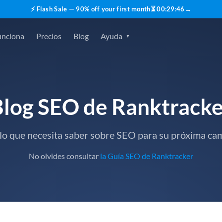
⚡ Flash Sale — 90% off your first month
⏳
00
:
29
:
45
→
unciona
Precios
Blog
Ayuda
Blog SEO de Ranktracke
lo que necesita saber sobre SEO para su próxima c
No olvides consultar
la Guía SEO de Ranktracker