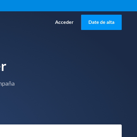
Acceder
Date de alta
r
ampaña