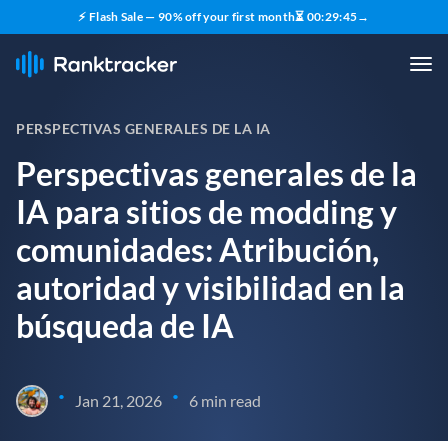
⚡ Flash Sale — 90% off your first month
⏳
00
:
29
:
44
→
PERSPECTIVAS GENERALES DE LA IA
Perspectivas generales de la
IA para sitios de modding y
comunidades: Atribución,
autoridad y visibilidad en la
búsqueda de IA
•
•
Jan 21, 2026
6 min read