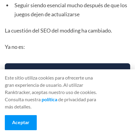
Seguir siendo esencial mucho después de que los
juegos dejen de actualizarse
La cuestión del SEO del modding ha cambiado.
Ya no es:
CONOCE RANKTRACKER
Este sitio utiliza cookies para ofrecerte una
gran experiencia de usuario. Al utilizar
LA PLATAFORMA TODO EN UNO PARA
Ranktracker, aceptas nuestro uso de cookies.
UN SEO EFICAZ
Consulta nuestra
política
de privacidad para
más detalles.
Detrás de todo negocio de éxito hay una sólida campaña
de SEO. Pero con las innumerables herramientas y
Aceptar
técnicas de optimización que existen para elegir, puede
ser difícil saber por dónde empezar. Bueno, no temas