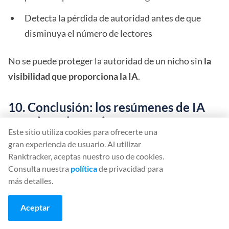
Detecta la pérdida de autoridad antes de que
disminuya el número de lectores
No se puede proteger la autoridad de un nicho sin
la
visibilidad que proporciona la IA
.
10. Conclusión: los resúmenes de IA
premian a los mejores expertos en
Este sitio utiliza cookies para ofrecerte una
nichos, no a los editores más ruidosos
gran experiencia de usuario. Al utilizar
Ranktracker, aceptas nuestro uso de cookies.
Los resúmenes de IA no eliminan las noticias
Consulta nuestra
política
de privacidad para
especializadas.
Eliminan la cobertura superficial de
más detalles.
nichos
.
Aceptar
En una SERP de noticias especializadas basada en la