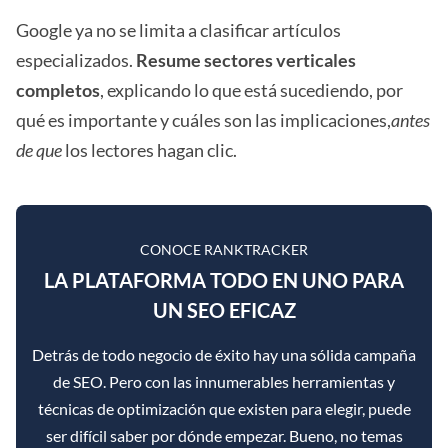
Google ya no se limita a clasificar artículos
especializados.
Resume sectores verticales
completos
, explicando lo que está sucediendo, por
qué es importante y cuáles son las implicaciones,
antes
de que
los lectores hagan clic.
CONOCE RANKTRACKER
LA PLATAFORMA TODO EN UNO PARA
UN SEO EFICAZ
Detrás de todo negocio de éxito hay una sólida campaña
de SEO. Pero con las innumerables herramientas y
técnicas de optimización que existen para elegir, puede
ser difícil saber por dónde empezar. Bueno, no temas