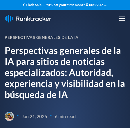
⚡ Flash Sale — 90% off your first month
⏳
00
:
29
:
44
→
PERSPECTIVAS GENERALES DE LA IA
Perspectivas generales de la
IA para sitios de noticias
especializados: Autoridad,
experiencia y visibilidad en la
búsqueda de IA
•
•
Jan 21, 2026
6 min read