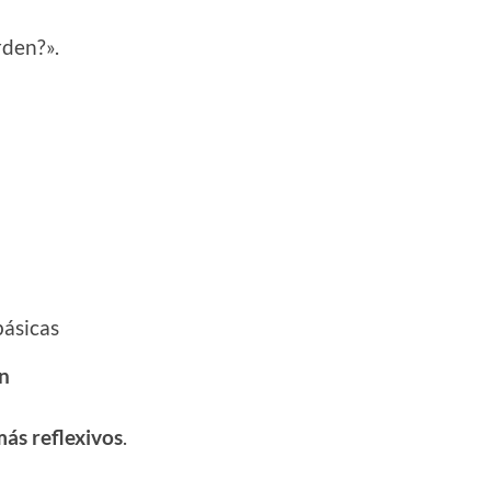
rden?».
básicas
ón
más reflexivos
.