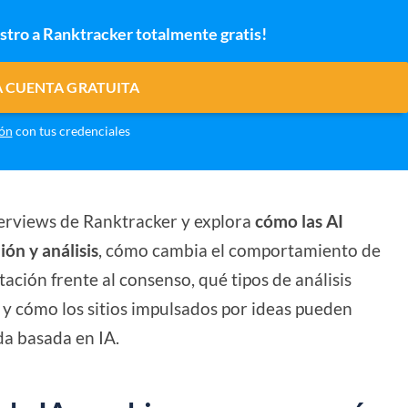
istro a Ranktracker totalmente gratis!
 CUENTA GRATUITA
ión
con tus credenciales
Overviews de Ranktracker y explora
cómo las AI
ión y análisis
, cómo cambia el comportamiento de
tación frente al consenso, qué tipos de análisis
y cómo los sitios impulsados por ideas pueden
da basada en IA.