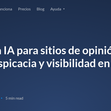
unciona
Precios
Blog
Ayuda
IA para sitios de opinió
picacia y visibilidad e
5 min read
•