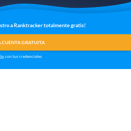
istro a Ranktracker totalmente gratis!
 CUENTA GRATUITA
ión
con tus credenciales