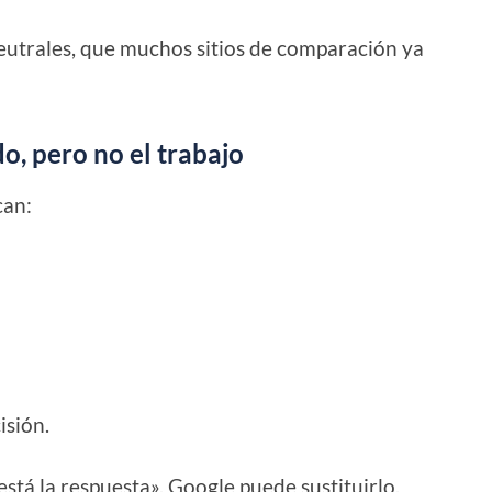
eutrales, que muchos sitios de comparación ya
o, pero no el trabajo
can:
isión.
í está la respuesta», Google puede sustituirlo.