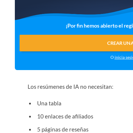
¡Por fin hemos abierto el reg
CREAR UNA
O
inicia ses
Los resúmenes de IA no necesitan:
Una tabla
10 enlaces de afiliados
5 páginas de reseñas