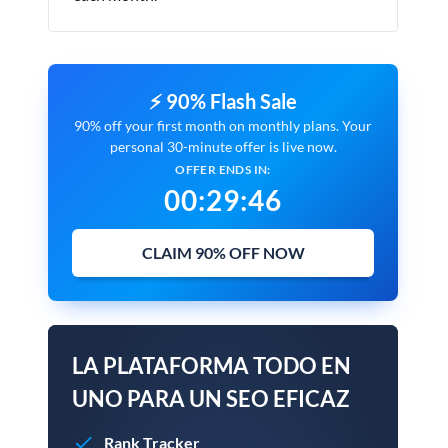
⚡ 90% Flash Sale
90% off your first month on monthly plans. Your
personal 30-minute offer is live now.
OFFER ENDS IN:
00
:
29
:
45
CLAIM 90% OFF NOW
LA PLATAFORMA TODO EN
UNO PARA UN SEO EFICAZ
Rank Tracker