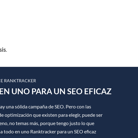
sis
.
E RANKTRACKER
EN UNO PARA UN SEO EFICAZ
hay una sólida campaña de SEO. Pero con las
e optimización que existen para elegir, puede ser
ueno, no temas más, porque tengo justo lo que
ma todo en uno Ranktracker para un SEO eficaz