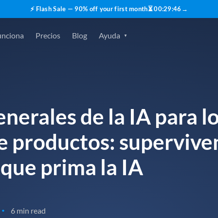
⚡ Flash Sale — 90% off your first month
⏳
00
:
29
:
45
→
unciona
Precios
Blog
Ayuda
nerales de la IA para lo
 productos: superviven
que prima la IA
6 min read
•