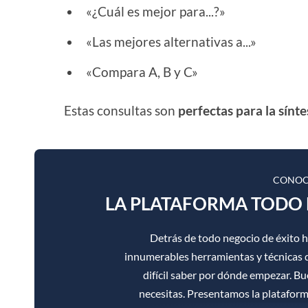
«¿Cuál es mejor para...?»
«Las mejores alternativas a...»
«Compara A, B y C»
Estas consultas son
perfectas para la sínte
CONOC
LA PLATAFORMA TODO 
Detrás de todo negocio de éxito 
innumerables herramientas y técnicas d
difícil saber por dónde empezar. B
necesitas. Presentamos la platafor