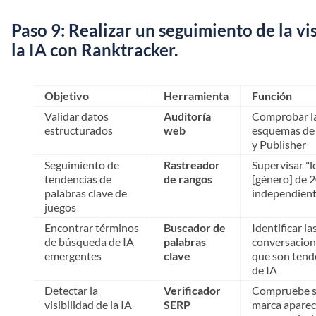
Paso 9: Realizar un seguimiento de la vi
la IA con Ranktracker.
Objetivo
Herramienta
Función
Validar datos
Auditoría
Comprobar la
estructurados
web
esquemas de
y Publisher
Seguimiento de
Rastreador
Supervisar "l
tendencias de
de rangos
[género] de 2
palabras clave de
independient
juegos
Encontrar términos
Buscador de
Identificar la
de búsqueda de IA
palabras
conversacion
emergentes
clave
que son tend
de IA
Detectar la
Verificador
Compruebe si
visibilidad de la IA
SERP
marca aparec