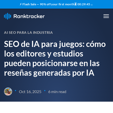
⚡ Flash Sale — 90% off your first month
⏳
00
:
29
:
44
→
AI SEO PARA LA INDUSTRIA
SEO de IA para juegos: cómo
los editores y estudios
pueden posicionarse en las
reseñas generadas por IA
•
•
Oct 16, 2025
6 min read