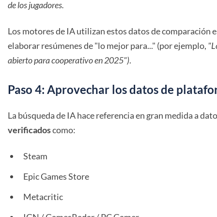
de los jugadores.
Los motores de IA utilizan estos datos de comparación 
elaborar resúmenes de "lo mejor para..." (por ejemplo,
"L
abierto para cooperativo en 2025")
.
Paso 4: Aprovechar los datos de platafo
La búsqueda de IA hace referencia en gran medida a dat
verificados
como:
Steam
Epic Games Store
Metacritic