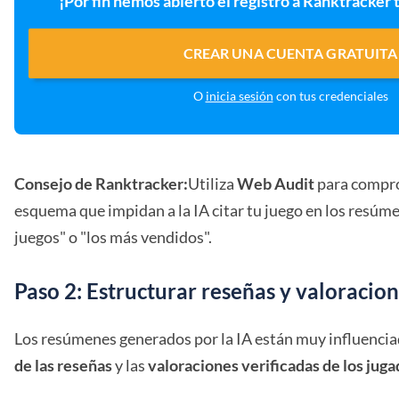
¡Por fin hemos abierto el registro a Ranktracker 
CREAR UNA CUENTA GRATUITA
O
inicia sesión
con tus credenciales
Consejo de Ranktracker:
Utiliza
Web Audit
para compro
esquema que impidan a la IA citar tu juego en los resúm
juegos" o "los más vendidos".
Paso 2: Estructurar reseñas y valoracio
Los resúmenes generados por la IA están muy influenci
de las reseñas
y las
valoraciones verificadas de los juga