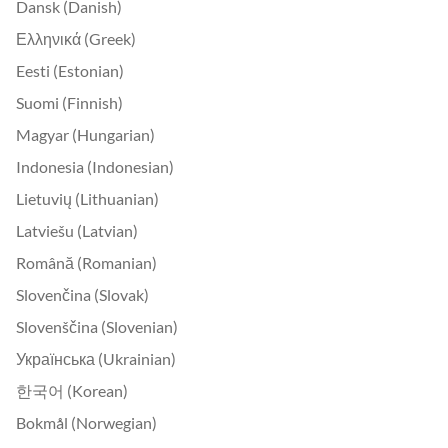
Dansk (Danish)
Ελληνικά (Greek)
Eesti (Estonian)
Suomi (Finnish)
Magyar (Hungarian)
Indonesia (Indonesian)
Lietuvių (Lithuanian)
Latviešu (Latvian)
Română (Romanian)
Slovenčina (Slovak)
Slovenščina (Slovenian)
Українська (Ukrainian)
한국어 (Korean)
Bokmål (Norwegian)