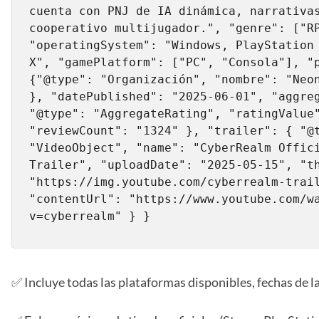
cuenta con PNJ de IA dinámica, narrativas
cooperativo multijugador.", "genre": ["RP
"operatingSystem": "Windows, PlayStation 
X", "gamePlatform": ["PC", "Consola"], "p
{"@type": "Organización", "nombre": "Neon
}, "datePublished": "2025-06-01", "aggreg
"@type": "AggregateRating", "ratingValue"
"reviewCount": "1324" }, "trailer": { "@t
"VideoObject", "name": "CyberRealm Offici
Trailer", "uploadDate": "2025-05-15", "th
"https://img.youtube.com/cyberrealm-trail
"contentUrl": "https://www.youtube.com/w
v=cyberrealm" } }
✅ Incluye todas las plataformas disponibles, fechas de l