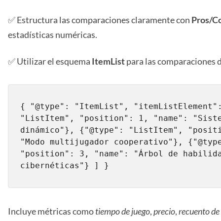
✅ Estructura las comparaciones claramente con
Pros/C
estadísticas numéricas.
✅ Utilizar el esquema
ItemList
para las comparaciones d
{ "@type": "ItemList", "itemListElement":
"ListItem", "position": 1, "name": "Siste
dinámico"}, {"@type": "ListItem", "positi
"Modo multijugador cooperativo"}, {"@type
"position": 3, "name": "Árbol de habilida
cibernéticas"} ] }
Incluye métricas como
tiempo de juego
,
precio
,
recuento de