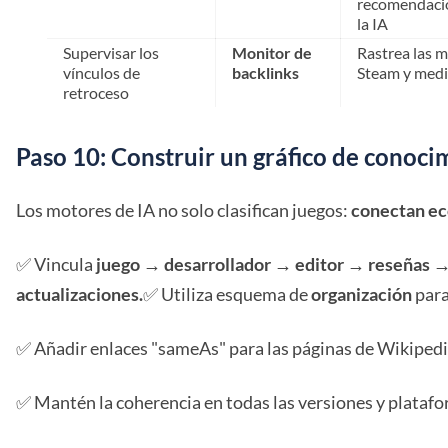
recomendaci
la IA
Supervisar los
Monitor de
Rastrea las 
vínculos de
backlinks
Steam y medi
retroceso
Paso 10: Construir un gráfico de conoci
Los motores de IA no solo clasifican juegos:
conectan ec
✅ Vincula
juego → desarrollador → editor → reseñas 
actualizaciones.
✅ Utiliza esquema de
organización
para
✅ Añadir enlaces "sameAs" para las páginas de Wikipedi
✅ Mantén la coherencia en todas las versiones y platafo