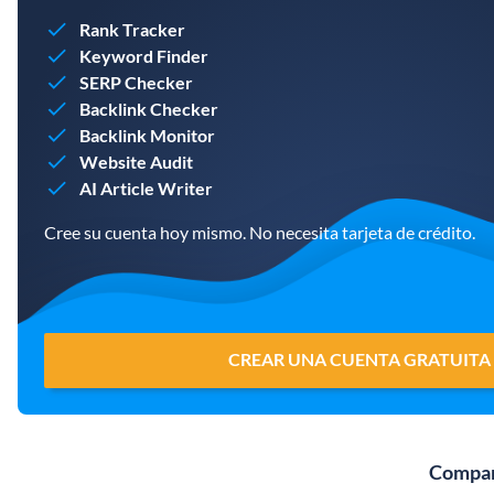
Rank Tracker
Keyword Finder
SERP Checker
Backlink Checker
Backlink Monitor
Website Audit
AI Article Writer
Cree su cuenta hoy mismo. No necesita tarjeta de crédito.
CREAR UNA CUENTA GRATUITA
Compar