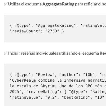
✅ Utiliza el esquema
AggregateRating
para reflejar el 
{ "@type": "AggregateRating", "ratingValu
"reviewCount": "2730" }
✅ Incluir reseñas individuales utilizando el esquema
Re
{ "@type": "Review", "author": "IGN", "re
"CyberRealm combina la inmersiva narrativ
la escala de Skyrim. Uno de los RPG más d
2025", "reviewRating": { "@type": "Rating
"ratingValue": "9.2", "bestRating": "10"