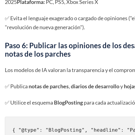
2025
Plataforma:
PC, PS5, Xbox Series X
✅ Evita el lenguaje exagerado o cargado de opiniones ("el 
"revolución de nueva generación").
Paso 6: Publicar las opiniones de los des
notas de los parches
Los modelos de IA valoran la transparencia y el compro
✅ Publica
notas de parches
,
diarios de desarrollo
y
hoja
✅ Utilice el esquema
BlogPosting
para cada actualizació
{ "@type": "BlogPosting", "headline": "Pa