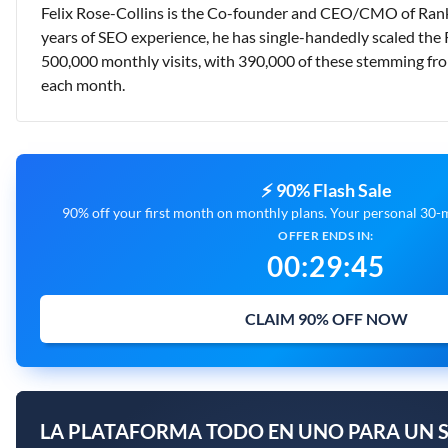
Felix Rose-Collins is the Co-founder and CEO/CMO of Rank
years of SEO experience, he has single-handedly scaled the 
500,000 monthly visits, with 390,000 of these stemming fr
each month.
⚡ 90% Flash Sale
90% off your first month on monthly plans. Your personal 30-mi
OFFER ENDS IN:
00
:
29
:
44
CLAIM 90% OFF NOW
LA PLATAFORMA TODO EN UNO PARA UN S