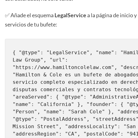
✅ Añade el esquema
LegalService
a la página de inicio y
servicios de tu bufete:
{ "@type": "LegalService", "name": "Hamil
Law Group", "url": 
"https://www.hamiltoncolelaw.com", "descr
"Hamilton & Cole es un bufete de abogados
servicio completo especializado en derech
disputas comerciales y contratos tecnológ
"areaServed": { "@type": "AdministrativeA
"name": "California" }, "founder": { "@ty
"Person", "name": "Sarah Cole" }, "addres
"@type": "PostalAddress", "streetAddress"
Mission Street", "addressLocality": "San 
"addressRegion": "CA", "postalCode": "941