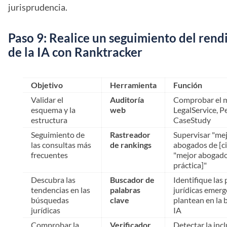
jurisprudencia.
Paso 9: Realice un seguimiento del ren
de la IA con Ranktracker
Objetivo
Herramienta
Función
Validar el
Auditoría
Comprobar el 
esquema y la
web
LegalService, P
estructura
CaseStudy
Seguimiento de
Rastreador
Supervisar "mej
las consultas más
de rankings
abogados de [ci
frecuentes
"mejor abogado
práctica]"
Descubra las
Buscador de
Identifique las
tendencias en las
palabras
jurídicas emerg
búsquedas
clave
plantean en la
jurídicas
IA
Comprobar la
Verificador
Detectar la inc