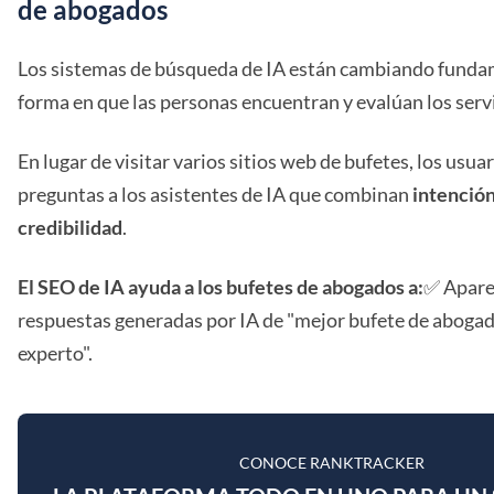
de abogados
Los sistemas de búsqueda de IA están cambiando funda
forma en que las personas encuentran y evalúan los servi
En lugar de visitar varios sitios web de bufetes, los usu
preguntas a los asistentes de IA que combinan
intenció
credibilidad
.
El SEO de IA ayuda a los bufetes de abogados a:
✅ Aparec
respuestas generadas por IA de "mejor bufete de aboga
experto".
CONOCE RANKTRACKER