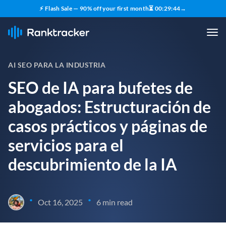
⚡ Flash Sale — 90% off your first month
⏳
00
:
29
:
43
→
AI SEO PARA LA INDUSTRIA
SEO de IA para bufetes de
abogados: Estructuración de
casos prácticos y páginas de
servicios para el
descubrimiento de la IA
•
•
Oct 16, 2025
6 min read