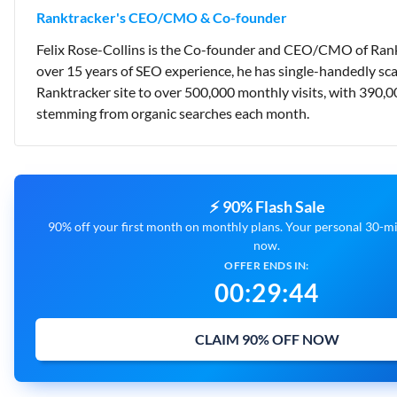
Ranktracker's CEO/CMO & Co-founder
Felix Rose-Collins is the Co-founder and CEO/CMO of Rank
over 15 years of SEO experience, he has single-handedly sca
Ranktracker site to over 500,000 monthly visits, with 390,0
stemming from organic searches each month.
⚡ 90% Flash Sale
90% off your first month on monthly plans. Your personal 30-min
now.
OFFER ENDS IN:
00
:
29
:
43
CLAIM 90% OFF NOW