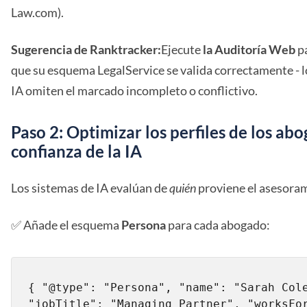
Law.com).
Sugerencia de Ranktracker:
Ejecute
la Auditoría Web
pa
que su esquema LegalService se valida correctamente - l
IA omiten el marcado incompleto o conflictivo.
Paso 2: Optimizar los perfiles de los ab
confianza de la IA
Los sistemas de IA evalúan de
quién
proviene el asesoram
✅ Añade el esquema
Persona
para cada abogado:
{ "@type": "Persona", "name": "Sarah Cole
"jobTitle": "Managing Partner", "worksFor