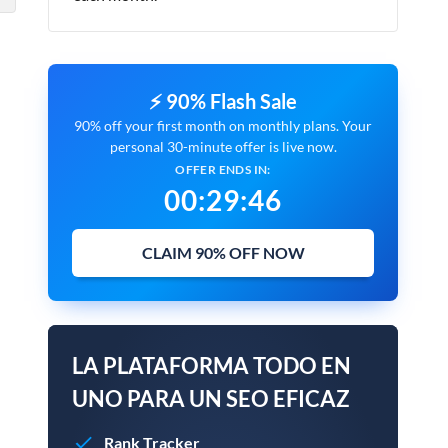
⚡ 90% Flash Sale
90% off your first month on monthly plans. Your
personal 30-minute offer is live now.
OFFER ENDS IN:
00
:
29
:
45
CLAIM 90% OFF NOW
LA PLATAFORMA TODO EN
UNO PARA UN SEO EFICAZ
Rank Tracker