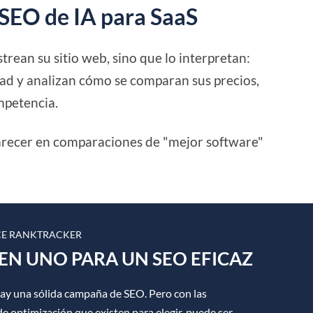
 SEO de IA para SaaS
rean su sitio web, sino que lo interpretan:
idad y analizan cómo se comparan sus precios,
mpetencia.
recer en comparaciones de "mejor software"
E RANKTRACKER
EN UNO PARA UN SEO EFICAZ
hay una sólida campaña de SEO. Pero con las
e optimización que existen para elegir, puede ser