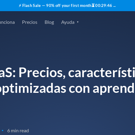
⚡ Flash Sale — 90% off your first month
⏳
00
:
29
:
45
→
unciona
Precios
Blog
Ayuda
S: Precios, característ
optimizadas con aprend
6 min read
•