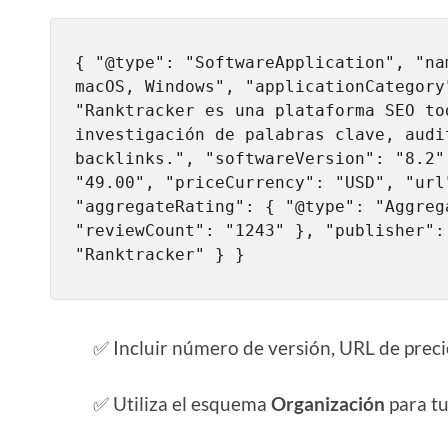
{ "@type": "SoftwareApplication", "na
macOS, Windows", "applicationCategory
"Ranktracker es una plataforma SEO to
investigación de palabras clave, audi
backlinks.", "softwareVersion": "8.2"
"49.00", "priceCurrency": "USD", "url
"aggregateRating": { "@type": "Aggreg
"reviewCount": "1243" }, "publisher":
"Ranktracker" } }
✅ Incluir número de versión, URL de preci
✅ Utiliza el esquema
Organización
para tu