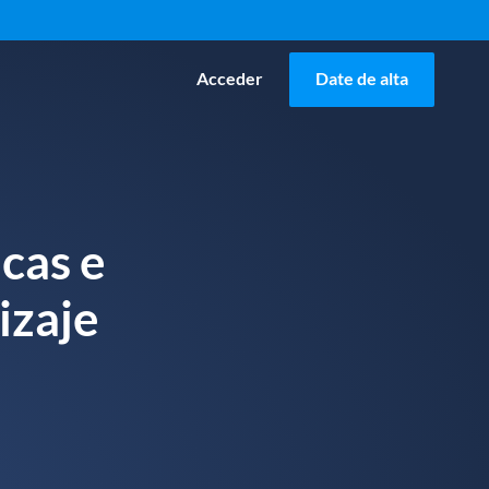
Acceder
Date de alta
icas e
izaje