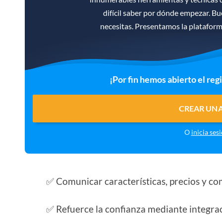
difícil saber por dónde empezar. B
necesitas. Presentamos la platafor
¡Por fin hemos abierto el reg
CREAR UNA
O
inicia ses
✅ Comunicar características, precios y co
✅ Refuerce la confianza mediante integrac