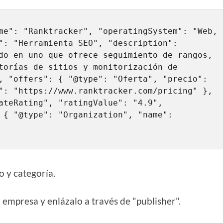
me": "Ranktracker", "operatingSystem": "Web, 
": "Herramienta SEO", "description": 
do en uno que ofrece seguimiento de rangos, 
torías de sitios y monitorización de 
, "offers": { "@type": "Oferta", "precio": 
": "https://www.ranktracker.com/pricing" }, 
ateRating", "ratingValue": "4.9", 
 { "@type": "Organization", "name": 
o y categoría.
 empresa y enlázalo a través de "publisher".