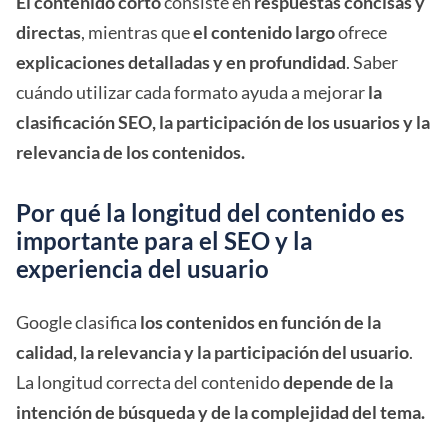
El contenido corto
consiste en
respuestas concisas y
directas
, mientras que
el contenido largo
ofrece
explicaciones detalladas y en profundidad
. Saber
cuándo utilizar cada formato ayuda a mejorar
la
clasificación SEO, la participación de los usuarios y la
relevancia de los contenidos.
Por qué la longitud del contenido es
importante para el SEO y la
experiencia del usuario
Google clasifica
los contenidos en función de la
calidad, la relevancia y la participación del usuario
.
La longitud correcta del contenido
depende de la
intención de búsqueda y de la complejidad del tema.