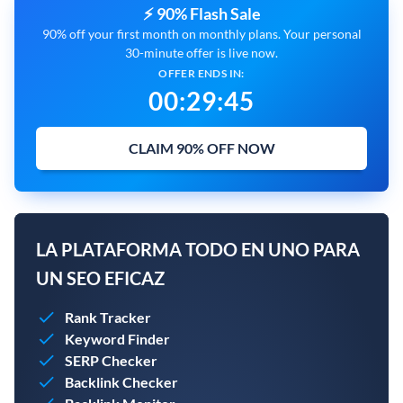
⚡ 90% Flash Sale
90% off your first month on monthly plans. Your personal
30-minute offer is live now.
OFFER ENDS IN:
00
:
29
:
45
CLAIM 90% OFF NOW
LA PLATAFORMA TODO EN UNO PARA
UN SEO EFICAZ
Rank Tracker
Keyword Finder
SERP Checker
Backlink Checker