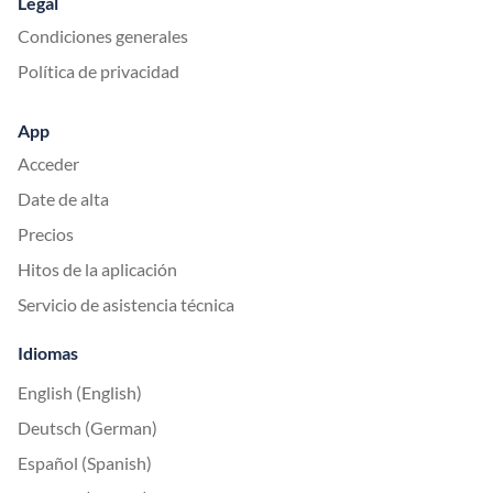
Legal
Condiciones generales
Política de privacidad
App
Acceder
Date de alta
Precios
Hitos de la aplicación
Servicio de asistencia técnica
Idiomas
English (English)
Deutsch (German)
Español (Spanish)