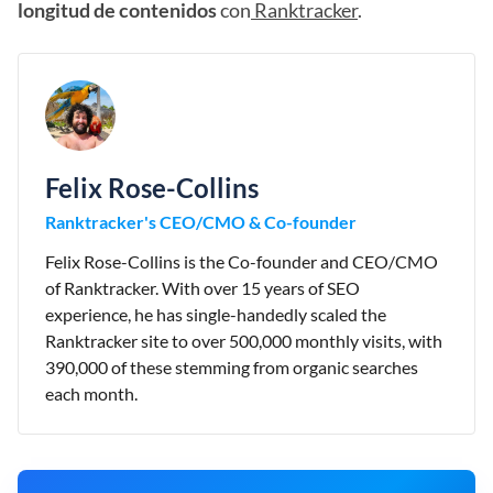
longitud de contenidos
con
Ranktracker
.
Felix Rose-Collins
Ranktracker's CEO/CMO & Co-founder
Felix Rose-Collins is the Co-founder and CEO/CMO
of Ranktracker. With over 15 years of SEO
experience, he has single-handedly scaled the
Ranktracker site to over 500,000 monthly visits, with
390,000 of these stemming from organic searches
each month.