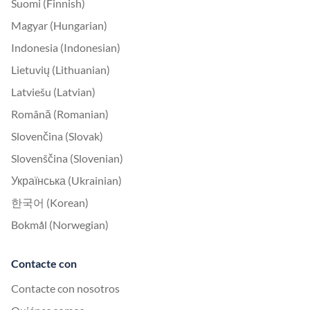
Suomi (Finnish)
Magyar (Hungarian)
Indonesia (Indonesian)
Lietuvių (Lithuanian)
Latviešu (Latvian)
Română (Romanian)
Slovenčina (Slovak)
Slovenščina (Slovenian)
Українська (Ukrainian)
한국어 (Korean)
Bokmål (Norwegian)
Contacte con
Contacte con nosotros