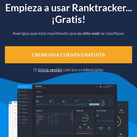
Empieza a usar Ranktracker...
¡Gratis!
Averigüe qué está impidiendo que
su sitio web
se clasifique.
CREAR UNA CUENTA GRATUITA
O
inicia sesión
con tus credenciales