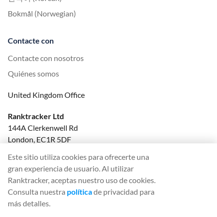
Bokmål (Norwegian)
Contacte con
Contacte con nosotros
Quiénes somos
United Kingdom Office
Ranktracker Ltd
144A Clerkenwell Rd
London, EC1R 5DF
Company No: 08820809
Este sitio utiliza cookies para ofrecerte una
felix@ranktracker.com
gran experiencia de usuario. Al utilizar
Ranktracker, aceptas nuestro uso de cookies.
Consulta nuestra
política
de privacidad para
más detalles.
2015 -
2026
© Ranktracker. All Rights Reserved.