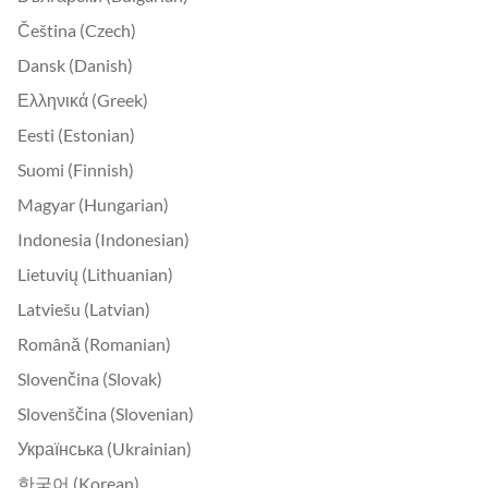
Čeština (Czech)
Dansk (Danish)
Ελληνικά (Greek)
Eesti (Estonian)
Suomi (Finnish)
Magyar (Hungarian)
Indonesia (Indonesian)
Lietuvių (Lithuanian)
Latviešu (Latvian)
Română (Romanian)
Slovenčina (Slovak)
Slovenščina (Slovenian)
Українська (Ukrainian)
한국어 (Korean)