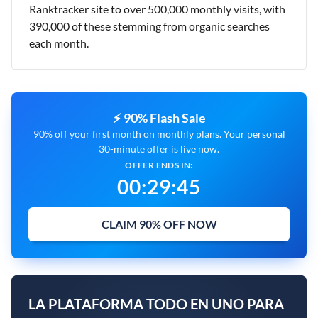
Ranktracker site to over 500,000 monthly visits, with
390,000 of these stemming from organic searches
each month.
⚡ 90% Flash Sale
90% off your first month on monthly plans. Your personal
30-minute offer is live now.
OFFER ENDS IN:
00
:
29
:
44
CLAIM 90% OFF NOW
LA PLATAFORMA TODO EN UNO PARA