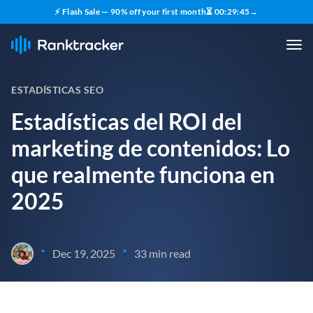
⚡ Flash Sale — 90% off your first month
⏳
00
:
29
:
44
→
ESTADÍSTICAS SEO
Estadísticas del ROI del
marketing de contenidos: Lo
que realmente funciona en
2025
•
•
Dec 19, 2025
33 min read