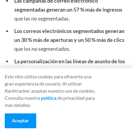
Las campañas de correo electrónico
segmentadas generan un 57 % más de ingresos
que las no segmentadas.
Los correos electrónicos segmentados generan
un 30 % más de aperturas y un 50 % más de clics
que los no segmentados.
La personalización en las líneas de asunto de los
correos electrónicos puede mejorar las tasas de
Este sitio utiliza cookies para ofrecerte una
apertura en un 50 %.
gran experiencia de usuario. Al utilizar
Ranktracker, aceptas nuestro uso de cookies.
Métricas de interacción con el correo
Consulta nuestra
política
de privacidad para
más detalles.
electrónico
La tasa media de clics de los correos electrónicos
Aceptar
es del 1,36 %
(clientes de Constant Contact).