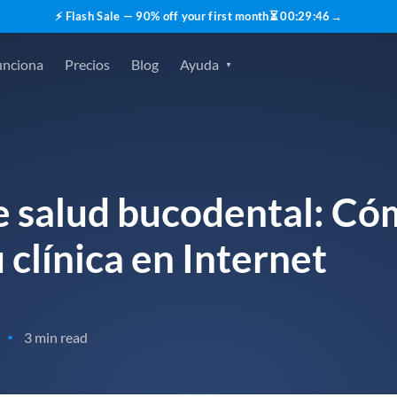
⚡ Flash Sale — 90% off your first month
⏳
00
:
29
:
45
→
unciona
Precios
Blog
Ayuda
e salud bucodental: Có
 clínica en Internet
3 min read
•