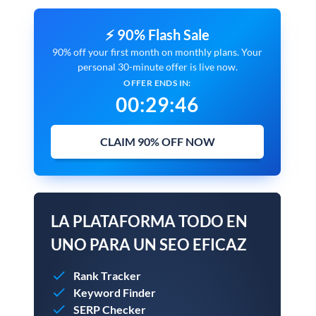
⚡ 90% Flash Sale
90% off your first month on monthly plans. Your
personal 30-minute offer is live now.
OFFER ENDS IN:
00
:
29
:
45
CLAIM 90% OFF NOW
LA PLATAFORMA TODO EN
UNO PARA UN SEO EFICAZ
Rank Tracker
Keyword Finder
SERP Checker