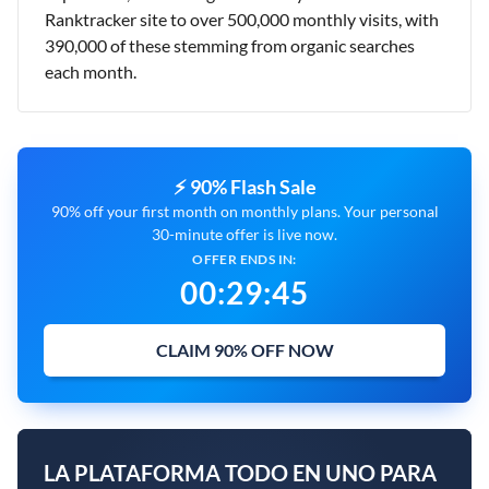
Ranktracker site to over 500,000 monthly visits, with
390,000 of these stemming from organic searches
each month.
⚡ 90% Flash Sale
90% off your first month on monthly plans. Your personal
30-minute offer is live now.
OFFER ENDS IN:
00
:
29
:
43
CLAIM 90% OFF NOW
LA PLATAFORMA TODO EN UNO PARA