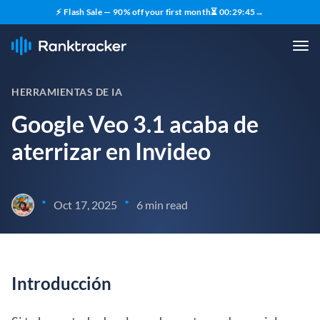
⚡ Flash Sale — 90% off your first month
⏳
00
:
29
:
43
→
HERRAMIENTAS DE IA
Google Veo 3.1 acaba de
aterrizar en Invideo
•
•
Oct 17, 2025
6 min read
Introducción