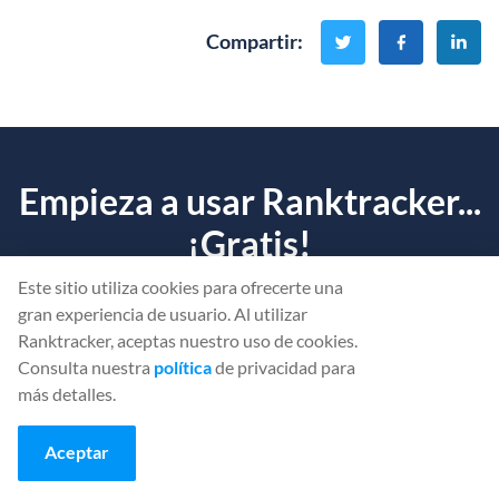
Compartir
:
Empieza a usar Ranktracker...
¡Gratis!
Este sitio utiliza cookies para ofrecerte una
Averigüe qué está impidiendo que
su sitio web
se clasifique.
gran experiencia de usuario. Al utilizar
Ranktracker, aceptas nuestro uso de cookies.
Consulta nuestra
política
de privacidad para
CREAR UNA CUENTA GRATUITA
más detalles.
O
inicia sesión
con tus credenciales
Aceptar