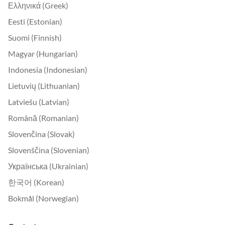
Ελληνικά (Greek)
Eesti (Estonian)
Suomi (Finnish)
Magyar (Hungarian)
Indonesia (Indonesian)
Lietuvių (Lithuanian)
Latviešu (Latvian)
Română (Romanian)
Slovenčina (Slovak)
Slovenščina (Slovenian)
Українська (Ukrainian)
한국어 (Korean)
Bokmål (Norwegian)