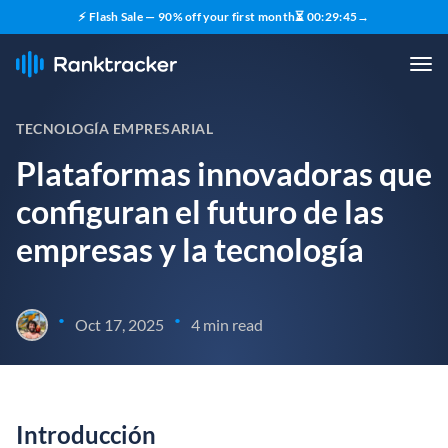
⚡ Flash Sale — 90% off your first month
⏳
00
:
29
:
44
→
TECNOLOGÍA EMPRESARIAL
Plataformas innovadoras que
configuran el futuro de las
empresas y la tecnología
•
•
Oct 17, 2025
4 min read
Introducción