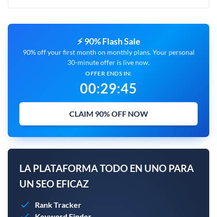
⚡ 90% Flash Sale
90% off your first month on monthly plans. Your personal
30-minute offer is live now.
OFFER ENDS IN:
00
:
29
:
44
CLAIM 90% OFF NOW
LA PLATAFORMA TODO EN UNO PARA
UN SEO EFICAZ
Rank Tracker
Keyword Finder