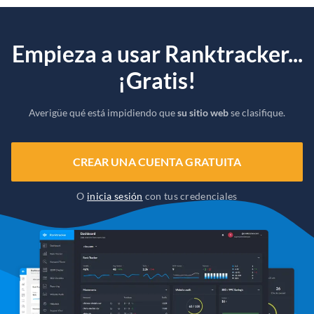
Empieza a usar Ranktracker...
¡Gratis!
Averigüe qué está impidiendo que
su sitio web
se clasifique.
CREAR UNA CUENTA GRATUITA
O
inicia sesión
con tus credenciales