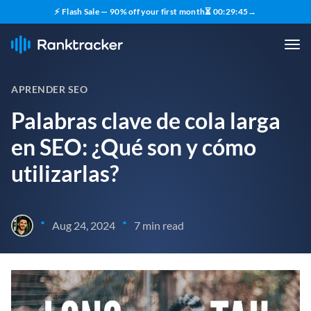
⚡ Flash Sale — 90% off your first month
⏳
00
:
29
:
43
→
APRENDER SEO
Palabras clave de cola larga
en SEO: ¿Qué son y cómo
utilizarlas?
•
•
Aug 24, 2024
7 min read