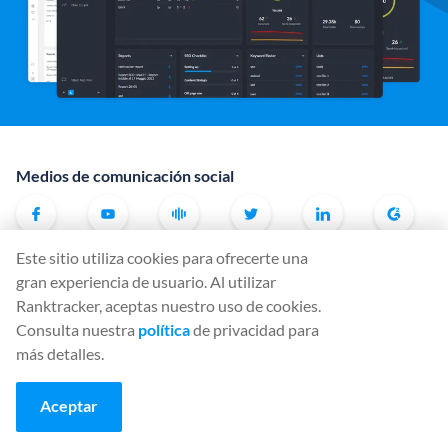
Medios de comunicación social
Este sitio utiliza cookies para ofrecerte una
Herramientas
gran experiencia de usuario. Al utilizar
Rank Tracker
Ranktracker, aceptas nuestro uso de cookies.
Consulta nuestra
política
de privacidad para
Keyword Finder
más detalles.
SERP Checker
Web Audit
Aceptar
Backlink Checker