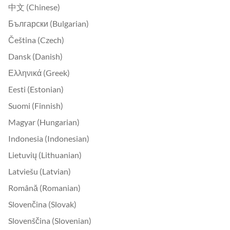
中文 (Chinese)
Български (Bulgarian)
Čeština (Czech)
Dansk (Danish)
Ελληνικά (Greek)
Eesti (Estonian)
Suomi (Finnish)
Magyar (Hungarian)
Indonesia (Indonesian)
Lietuvių (Lithuanian)
Latviešu (Latvian)
Română (Romanian)
Slovenčina (Slovak)
Slovenščina (Slovenian)