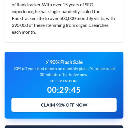
of Ranktracker. With over 15 years of SEO
experience, he has single-handedly scaled the
Ranktracker site to over 500,000 monthly visits, with
390,000 of these stemming from organic searches
each month.
⚡ 90% Flash Sale
90% off your first month on monthly plans. Your personal
30-minute offer is live now.
OFFER ENDS IN:
00
:
29
:
44
CLAIM 90% OFF NOW