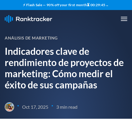
⚡ Flash Sale — 90% off your first month
⏳
00
:
29
:
44
→
ANÁLISIS DE MARKETING
Indicadores clave de
rendimiento de proyectos de
marketing: Cómo medir el
éxito de sus campañas
•
•
Oct 17, 2025
3 min read