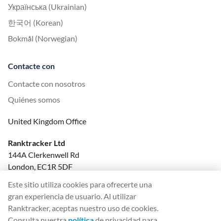
Українська (Ukrainian)
한국어 (Korean)
Bokmål (Norwegian)
Contacte con
Contacte con nosotros
Quiénes somos
United Kingdom Office
Ranktracker Ltd
144A Clerkenwell Rd
London, EC1R 5DF
Company No: 08820809
Este sitio utiliza cookies para ofrecerte una
felix@ranktracker.com
gran experiencia de usuario. Al utilizar
Ranktracker, aceptas nuestro uso de cookies.
Consulta nuestra
política
de privacidad para