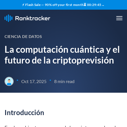
⚡ Flash Sale — 90% off your first month
⏳
00
:
29
:
44
→
CIENCIA DE DATOS
La computación cuántica y el
futuro de la criptoprevisión
•
•
Oct 17, 2025
8 min read
Introducción