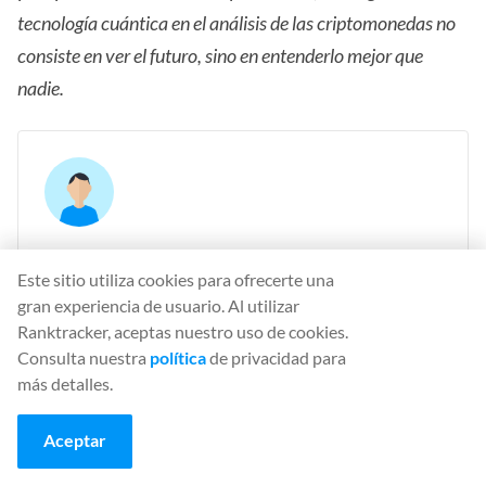
tecnología cuántica en el análisis de las criptomonedas no
consiste en ver el futuro, sino en entenderlo mejor que
nadie.
MD Belal Hossain
Este sitio utiliza cookies para ofrecerte una
SEO specialist
gran experiencia de usuario. Al utilizar
Ranktracker, aceptas nuestro uso de cookies.
Belal Hossain is a seasoned SEO specialist and digital
Consulta nuestra
política
de privacidad para
marketer with a passion for pushing the boundaries
más detalles.
of online visibility and engagement. Based in
Deventer, The Netherlands, Belal marries technical
Aceptar
know-how with creative strategy to help brands and
businesses grow across search engines and social