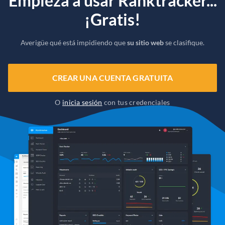
Empieza a usar Ranktracker...
¡Gratis!
Averigüe qué está impidiendo que
su sitio web
se clasifique.
CREAR UNA CUENTA GRATUITA
O
inicia sesión
con tus credenciales