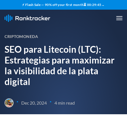
⚡ Flash Sale — 90% off your first month
⏳
00
:
29
:
44
→
CRIPTOMONEDA
SEO para Litecoin (LTC):
Estrategias para maximizar
la visibilidad de la plata
digital
•
•
Dec 20, 2024
4 min read