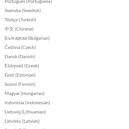
Português (Portuguese)
Svenska (Swedish)
Türkçe (Turkish)
中文 (Chinese)
Български (Bulgarian)
Čeština (Czech)
Dansk (Danish)
Ελληνικά (Greek)
Eesti (Estonian)
Suomi (Finnish)
Magyar (Hungarian)
Indonesia (Indonesian)
Lietuvių (Lithuanian)
Latviešu (Latvian)