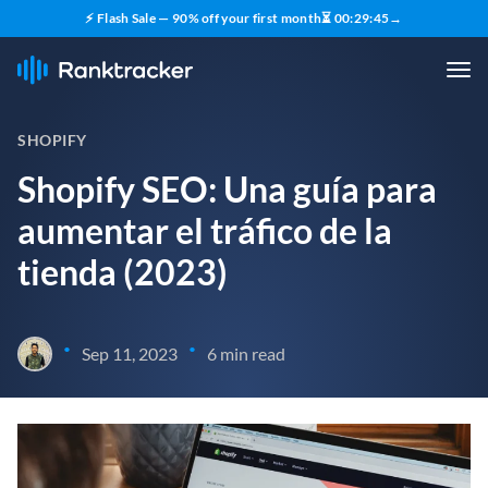
⚡ Flash Sale — 90% off your first month
⏳
00
:
29
:
44
→
SHOPIFY
Shopify SEO: Una guía para
aumentar el tráfico de la
tienda (2023)
•
•
Sep 11, 2023
6 min read