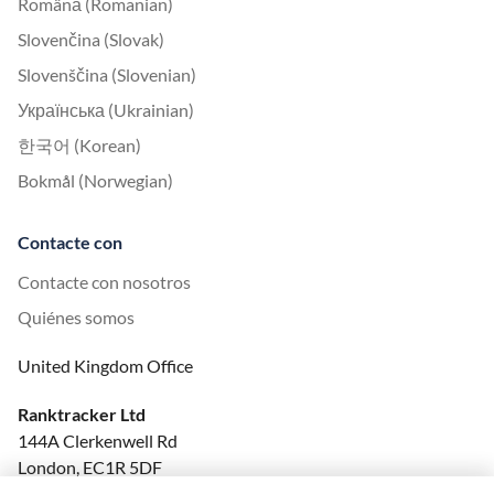
Română (Romanian)
Slovenčina (Slovak)
Slovenščina (Slovenian)
Українська (Ukrainian)
한국어 (Korean)
Bokmål (Norwegian)
Contacte con
Contacte con nosotros
Quiénes somos
United Kingdom Office
Ranktracker Ltd
144A Clerkenwell Rd
London, EC1R 5DF
Company No: 08820809