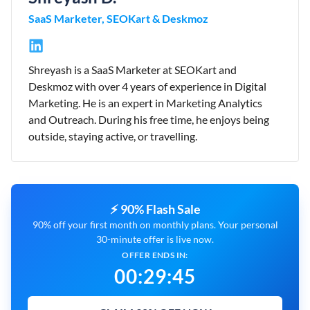
SaaS Marketer, SEOKart & Deskmoz
Shreyash is a SaaS Marketer at SEOKart and
Deskmoz with over 4 years of experience in Digital
Marketing. He is an expert in Marketing Analytics
and Outreach. During his free time, he enjoys being
outside, staying active, or travelling.
⚡ 90% Flash Sale
90% off your first month on monthly plans. Your personal
30-minute offer is live now.
OFFER ENDS IN:
00
:
29
:
44