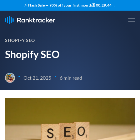
⚡ Flash Sale — 90% off your first month
⏳
00
:
29
:
43
→
SHOPIFY SEO
Shopify SEO
•
•
Oct 21, 2025
6 min read