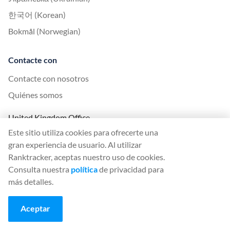
한국어 (Korean)
Bokmål (Norwegian)
Contacte con
Contacte con nosotros
Quiénes somos
United Kingdom Office
Este sitio utiliza cookies para ofrecerte una
Ranktracker Ltd
gran experiencia de usuario. Al utilizar
144A Clerkenwell Rd
Ranktracker, aceptas nuestro uso de cookies.
London, EC1R 5DF
Consulta nuestra
política
de privacidad para
Company No: 08820809
más detalles.
felix@ranktracker.com
Aceptar