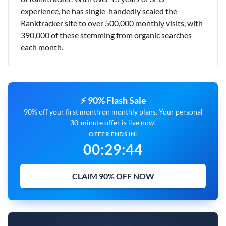
experience, he has single-handedly scaled the
Ranktracker site to over 500,000 monthly visits, with
390,000 of these stemming from organic searches
each month.
⚡ 90% Flash Sale
90% off your first month on monthly plans. Your personal
30-minute offer is live now.
OFFER ENDS IN:
00
:
29
:
43
CLAIM 90% OFF NOW