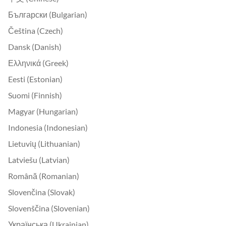
Български (Bulgarian)
Čeština (Czech)
Dansk (Danish)
Ελληνικά (Greek)
Eesti (Estonian)
Suomi (Finnish)
Magyar (Hungarian)
Indonesia (Indonesian)
Lietuvių (Lithuanian)
Latviešu (Latvian)
Română (Romanian)
Slovenčina (Slovak)
Slovenščina (Slovenian)
Українська (Ukrainian)