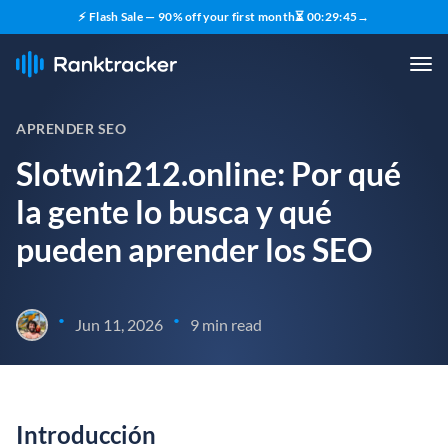
⚡ Flash Sale — 90% off your first month
⏳
00
:
29
:
44
→
APRENDER SEO
Slotwin212.online: Por qué
la gente lo busca y qué
pueden aprender los SEO
•
•
Jun 11, 2026
9 min read
Introducción