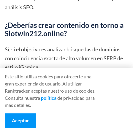
análisis SEO.
¿Deberías crear contenido en torno a
Slotwin212.online?
Sí, si el objetivo es analizar búsquedas de dominios
con coincidencia exacta de alto volumen en SERP de
estilo iGaming.
Este sitio utiliza cookies para ofrecerte una
La palabra clave tiene un gran volumen de búsqueda,
gran experiencia de usuario. Al utilizar
Ranktracker, aceptas nuestro uso de cookies.
un ejemplo de posicionamiento en el puesto 1 y una
Consulta nuestra
política
de privacidad para
demanda clara por países. Esto la hace útil para
más detalles.
comprender cómo se comportan las búsquedas de
dominios sensibles en Google.
Aceptar