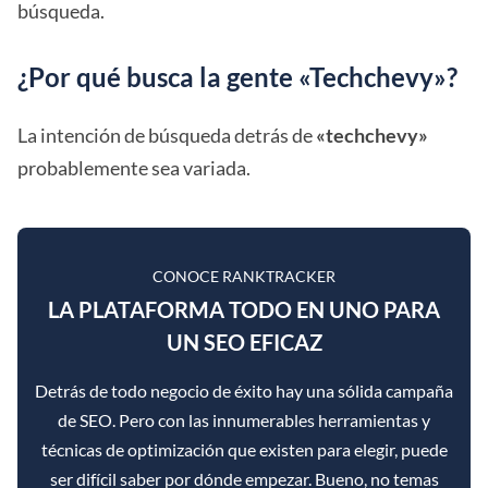
búsqueda.
¿Por qué busca la gente «Techchevy»?
La intención de búsqueda detrás de
«techchevy»
probablemente sea variada.
CONOCE RANKTRACKER
LA PLATAFORMA TODO EN UNO PARA
UN SEO EFICAZ
Detrás de todo negocio de éxito hay una sólida campaña
de SEO. Pero con las innumerables herramientas y
técnicas de optimización que existen para elegir, puede
ser difícil saber por dónde empezar. Bueno, no temas