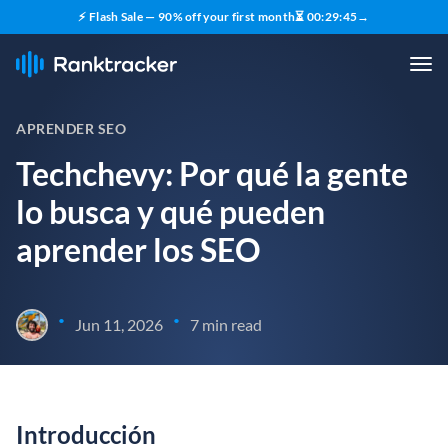
⚡ Flash Sale — 90% off your first month
⏳
00
:
29
:
44
→
APRENDER SEO
Techchevy: Por qué la gente
lo busca y qué pueden
aprender los SEO
•
•
Jun 11, 2026
7 min read
Introducción