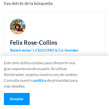
hay detrás de la búsqueda.
Felix Rose-Collins
Ranktracker's CEO/CMO & Co-founder
Felix Rose-Collins is the Co-founder and CEO/CMO
Este sitio utiliza cookies para ofrecerte una
of Ranktracker. With over 15 years of SEO
gran experiencia de usuario. Al utilizar
experience, he has single-handedly scaled the
Ranktracker, aceptas nuestro uso de cookies.
Ranktracker site to over 500,000 monthly visits, with
Consulta nuestra
política
de privacidad para
390,000 of these stemming from organic searches
más detalles.
each month.
Aceptar