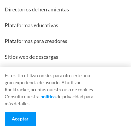
Directorios de herramientas
Plataformas educativas
Plataformas para creadores
Sitios web de descargas
Herramientas de IA
Este sitio utiliza cookies para ofrecerte una
gran experiencia de usuario. Al utilizar
Centros de contenido viral
Ranktracker, aceptas nuestro uso de cookies.
Consulta nuestra
política
de privacidad para
más detalles.
Cuando estos sitios web se dan a conocer en un
mercado específico, los usuarios comienzan a buscar
Aceptar
el dominio, variaciones ortográficas, reseñas y
páginas relacionadas.