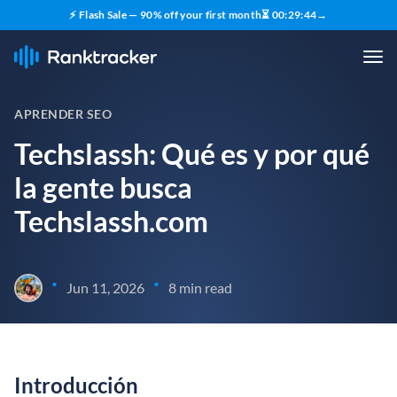
⚡ Flash Sale — 90% off your first month
⏳
00
:
29
:
43
→
APRENDER SEO
Techslassh: Qué es y por qué
la gente busca
Techslassh.com
•
•
Jun 11, 2026
8 min read
Introducción