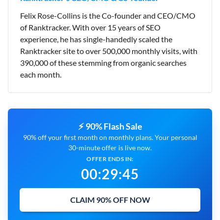
Felix Rose-Collins is the Co-founder and CEO/CMO
of Ranktracker. With over 15 years of SEO
experience, he has single-handedly scaled the
Ranktracker site to over 500,000 monthly visits, with
390,000 of these stemming from organic searches
each month.
⚡ 90% Flash Sale
90% off your first month on monthly plans. Your personal
30-minute offer is live now.
OFFER ENDS IN:
00
:
29
:
45
CLAIM 90% OFF NOW