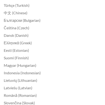
Türkçe (Turkish)
中文 (Chinese)
Български (Bulgarian)
Čeština (Czech)
Dansk (Danish)
Ελληνικά (Greek)
Eesti (Estonian)
Suomi (Finnish)
Magyar (Hungarian)
Indonesia (Indonesian)
Lietuvių (Lithuanian)
Latviešu (Latvian)
Română (Romanian)
Slovenčina (Slovak)