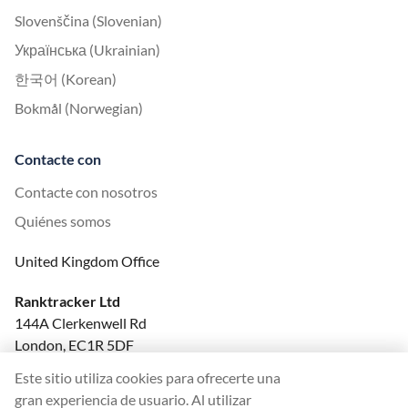
Slovenščina (Slovenian)
Українська (Ukrainian)
한국어 (Korean)
Bokmål (Norwegian)
Contacte con
Contacte con nosotros
Quiénes somos
United Kingdom Office
Ranktracker Ltd
144A Clerkenwell Rd
London, EC1R 5DF
Company No: 08820809
Este sitio utiliza cookies para ofrecerte una
felix@ranktracker.com
gran experiencia de usuario. Al utilizar