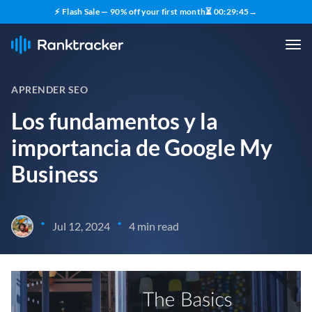
⚡ Flash Sale — 90% off your first month
⏳
00
:
29
:
45
→
APRENDER SEO
Los fundamentos y la
importancia de Google My
Business
•
•
Jul 12, 2024
4 min read