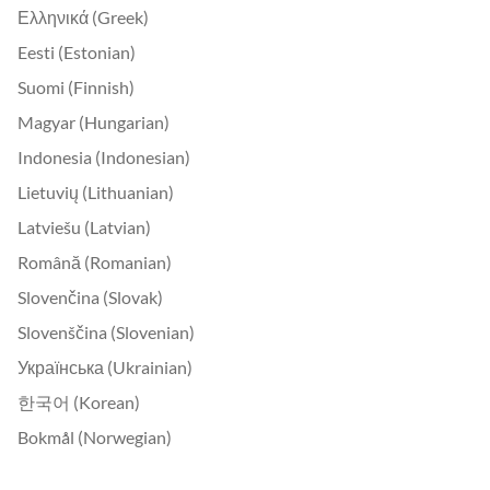
Ελληνικά (Greek)
Eesti (Estonian)
Suomi (Finnish)
Magyar (Hungarian)
Indonesia (Indonesian)
Lietuvių (Lithuanian)
Latviešu (Latvian)
Română (Romanian)
Slovenčina (Slovak)
Slovenščina (Slovenian)
Українська (Ukrainian)
한국어 (Korean)
Bokmål (Norwegian)