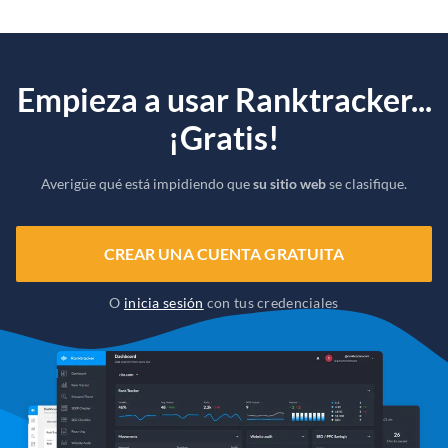
Empieza a usar Ranktracker...
¡Gratis!
Averigüe qué está impidiendo que
su sitio web
se clasifique.
CREAR UNA CUENTA GRATUITA
O
inicia sesión
con tus credenciales