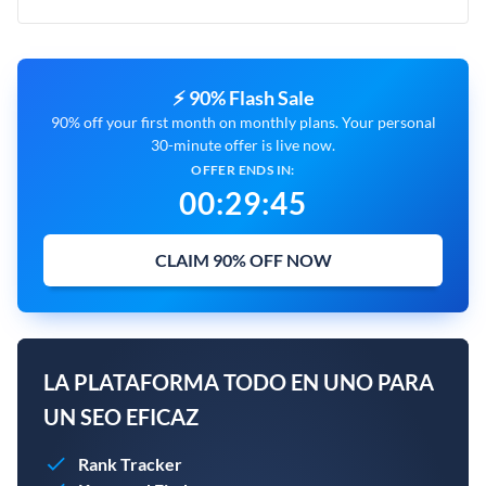
⚡ 90% Flash Sale
90% off your first month on monthly plans. Your personal
30-minute offer is live now.
OFFER ENDS IN:
00
:
29
:
44
CLAIM 90% OFF NOW
LA PLATAFORMA TODO EN UNO PARA
UN SEO EFICAZ
Rank Tracker