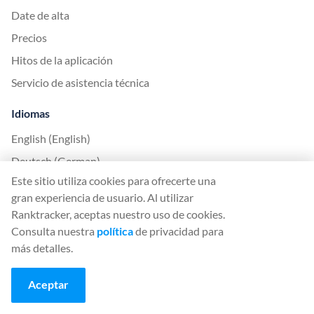
Date de alta
Precios
Hitos de la aplicación
Servicio de asistencia técnica
Idiomas
English (English)
Deutsch (German)
Este sitio utiliza cookies para ofrecerte una
Español (Spanish)
gran experiencia de usuario. Al utilizar
Français (French)
Ranktracker, aceptas nuestro uso de cookies.
Italiano (Italian)
Consulta nuestra
política
de privacidad para
más detalles.
日本語 (Japanese)
Nederlands (Nederlands)
Aceptar
Polski (Polish)