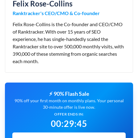
Felix Rose-Collins
Ranktracker's CEO/CMO & Co-founder
Felix Rose-Collins is the Co-founder and CEO/CMO
of Ranktracker. With over 15 years of SEO
experience, he has single-handedly scaled the
Ranktracker site to over 500,000 monthly visits, with
390,000 of these stemming from organic searches
each month.
⚡ 90% Flash Sale
90% off your first month on monthly plans. Your personal
30-minute offer is live now.
OFFER ENDS IN:
00
:
29
:
44