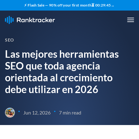
⚡ Flash Sale — 90% off your first month
⏳
00
:
29
:
44
→
SEO
Las mejores herramientas
SEO que toda agencia
orientada al crecimiento
debe utilizar en 2026
•
•
Jun 12, 2026
7 min read