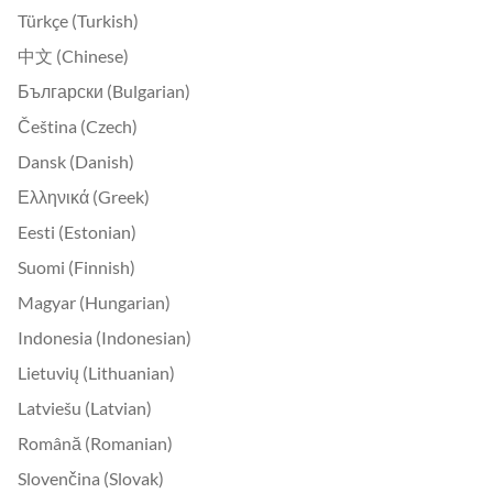
Türkçe (Turkish)
中文 (Chinese)
Български (Bulgarian)
Čeština (Czech)
Dansk (Danish)
Ελληνικά (Greek)
Eesti (Estonian)
Suomi (Finnish)
Magyar (Hungarian)
Indonesia (Indonesian)
Lietuvių (Lithuanian)
Latviešu (Latvian)
Română (Romanian)
Slovenčina (Slovak)