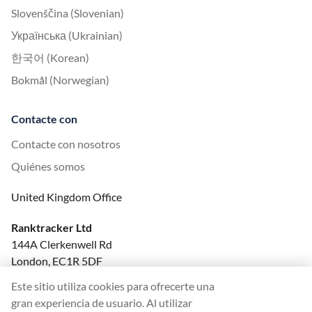
Slovenščina (Slovenian)
Українська (Ukrainian)
한국어 (Korean)
Bokmål (Norwegian)
Contacte con
Contacte con nosotros
Quiénes somos
United Kingdom Office
Ranktracker Ltd
144A Clerkenwell Rd
London, EC1R 5DF
Company No: 08820809
Este sitio utiliza cookies para ofrecerte una
felix@ranktracker.com
gran experiencia de usuario. Al utilizar