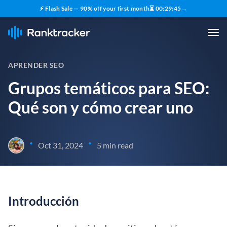
⚡ Flash Sale — 90% off your first month
⏳
00
:
29
:
44
→
APRENDER SEO
Grupos temáticos para SEO:
Qué son y cómo crear uno
•
•
Oct 31, 2024
5 min read
Introducción